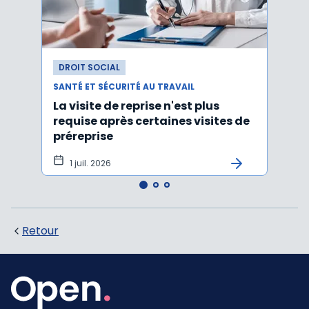
DROIT SOCIAL
DROI
SANTÉ ET SÉCURITÉ AU TRAVAIL
SANTÉ
La visite de reprise n'est plus
Une 
requise après certaines visites de
socia
préreprise
1 juil. 2026
23 
Retour