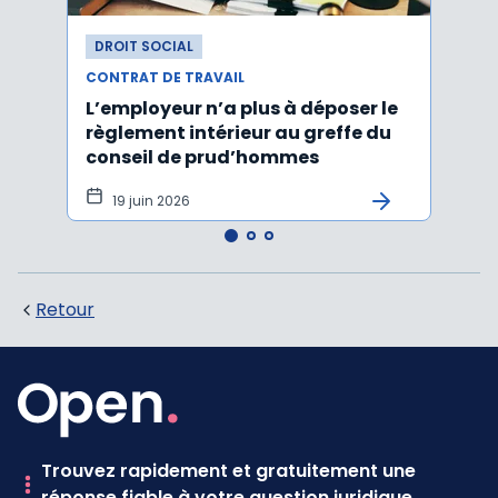
DROIT SOCIAL
DROI
CONTRAT DE TRAVAIL
CONTR
L’employeur n’a plus à déposer le
Les e
règlement intérieur au greffe du
justi
conseil de prud’hommes
harc
19 juin 2026
16 
Retour
Trouvez rapidement et gratuitement une
réponse fiable à votre question juridique