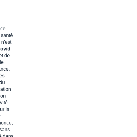
 ce
 santé
 n'est
Covid
et de
de
ance,
des
 du
iation
ion
vité
ur la
r
énonce,
 sans
té dans