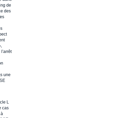
ning de
nce des
des
es
pect
ent
»,
l'arrêt
on
as une
CSE
cle L
e cas
 à