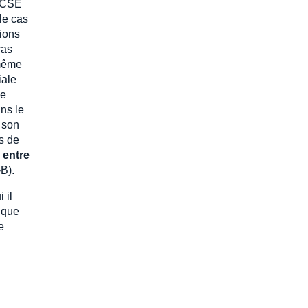
u CSE
le cas
tions
cas
 même
iale
le
ns le
t son
ns de
 entre
B).
 il
e que
e