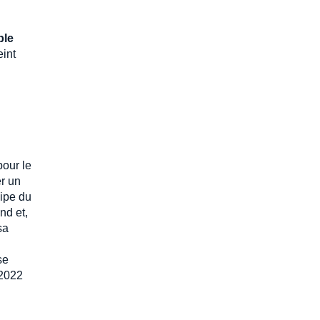
ble
eint
pour le
er un
cipe du
nd et,
sa
se
-2022