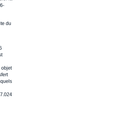
6-
ite du
6
st
 objet
fert
squels
17.024