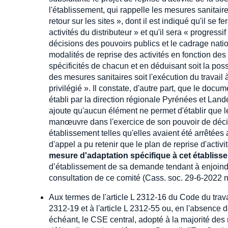
l'établissement, qui rappelle les mesures sanitaire
retour sur les sites », dont il est indiqué qu'il se
activités du distributeur » et qu'il sera « progress
décisions des pouvoirs publics et le cadrage natio
modalités de reprise des activités en fonction des é
spécificités de chacun et en déduisant soit la poss
des mesures sanitaires soit l'exécution du travai
privilégié ». Il constate, d'autre part, que le docu
établi par la direction régionale Pyrénées et Landes,
ajoute qu'aucun élément ne permet d'établir que 
manœuvre dans l'exercice de son pouvoir de décisi
établissement telles qu'elles avaient été arrêtées a
d'appel a pu retenir que le plan de reprise d'activ
mesure d'adaptation spécifique à cet établiss
d’établissement de sa demande tendant à enjoindr
consultation de ce comité (Cass. soc. 29-6-2022 n
Aux termes de l'article L 2312-16 du Code du travail
2312-19 et à l'article L 2312-55 ou, en l'absence 
échéant, le CSE central, adopté à la majorité des