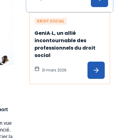
temps
DROIT SOCIAL
GenIA‑L, un allié 
incontournable des 
professionnels du droit 
social
31 mars 2026
port
en vue
encié.
cier la