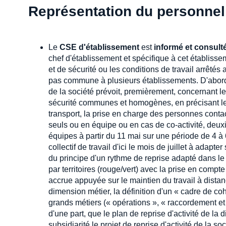
Représentation du personnel
Le
CSE d'établissement
est
informé et consult
chef d'établissement et spécifique à cet établis
et de sécurité ou les conditions de travail arrêtés
pas commune à plusieurs établissements. D'abord,
de la société prévoit, premièrement, concernant le
sécurité communes et homogènes, en précisant le
transport, la prise en charge des personnes contac
seuls ou en équipe ou en cas de co-activité, deu
équipes à partir du 11 mai sur une période de 4 à 
collectif de travail d'ici le mois de juillet à adap
du principe d'un rythme de reprise adapté dans le
par territoires (rouge/vert) avec la prise en compt
accrue appuyée sur le maintien du travail à dist
dimension métier, la définition d'un « cadre de coh
grands métiers (« opérations », « raccordement et i
d'une part, que le plan de reprise d'activité de la
subsidiarité le projet de reprise d'activité de la s