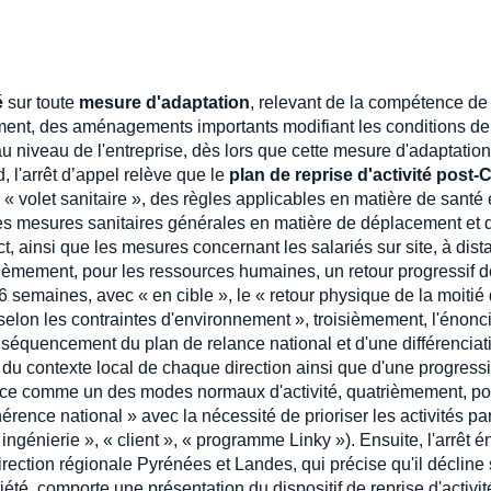
é
sur toute
mesure d'adaptation
, relevant de la compétence de
sement, des aménagements importants modifiant les conditions de
 au niveau de l'entreprise, dès lors que cette mesure d'adaptation
 l'arrêt d’appel relève que le
plan de reprise d'activité post-
 « volet sanitaire », des règles applicables en matière de santé 
s mesures sanitaires générales en matière de déplacement et 
t, ainsi que les mesures concernant les salariés sur site, à dist
xièmement, pour les ressources humaines, un retour progressif 
6 semaines, avec « en cible », le « retour physique de la moitié
ter selon les contraintes d'environnement », troisièmement, l'énonc
 séquencement du plan de relance national et d'une différenciat
e du contexte local de chaque direction ainsi que d'une progressi
ance comme un des modes normaux d'activité, quatrièmement, po
érence national » avec la nécessité de prioriser les activités pa
ngénierie », « client », « programme Linky »). Ensuite, l'arrêt 
 direction régionale Pyrénées et Landes, qui précise qu'il décline
ociété, comporte une présentation du dispositif de reprise d'activi