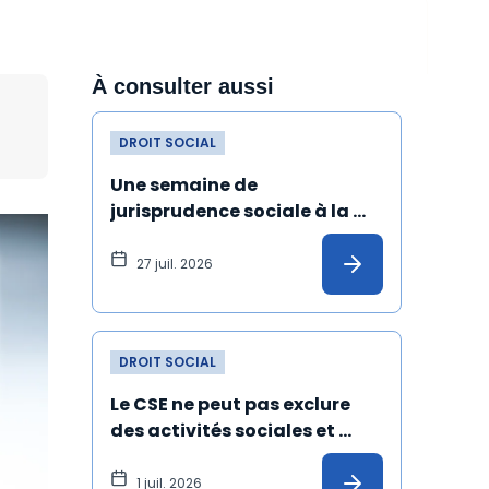
À consulter aussi
DROIT SOCIAL
Une semaine de 
jurisprudence sociale à la 
Cour de cassation
27 juil. 2026
DROIT SOCIAL
Le CSE ne peut pas exclure 
des activités sociales et 
culturelles les salariés 
absents depuis un certain 
1 juil. 2026