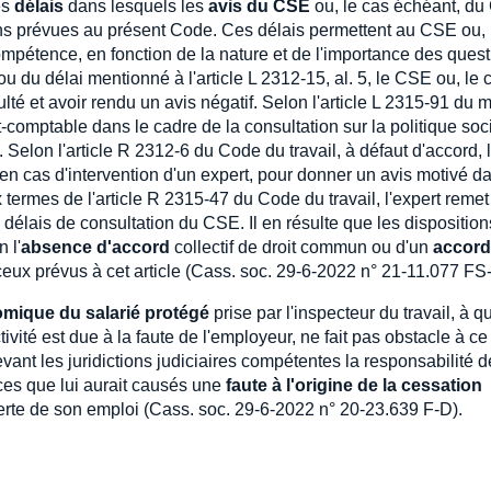
es
délais
dans lesquels les
avis du CSE
ou, le cas échéant, d
ons prévues au présent Code. Ces délais permettent au CSE ou, 
mpétence, en fonction de la nature et de l'importance des ques
ou du délai mentionné à l'article L 2312-15, al. 5, le CSE ou, le 
ulté et avoir rendu un avis négatif. Selon l'article L 2315-91 du
-comptable dans le cadre de la consultation sur la politique soc
i. Selon l'article R 2312-6 du Code du travail, à défaut d'accord, 
en cas d'intervention d'un expert, pour donner un avis motivé da
 termes de l'article R 2315-47 du Code du travail, l'expert reme
s délais de consultation du CSE. Il en résulte que les dispositio
 l'
absence d'accord
collectif de droit commun ou d'un
accord
ceux prévus à cet article (Cass. soc. 29-6-2022 n° 21-11.077 FS-
mique du salarié protégé
prise par l'inspecteur du travail, à qui
tivité est due à la faute de l'employeur, ne fait pas obstacle à c
devant les juridictions judiciaires compétentes la responsabilité d
ces que lui aurait causés une
faute à l'origine de la cessation
 perte de son emploi (Cass. soc. 29-6-2022 n° 20-23.639 F-D).