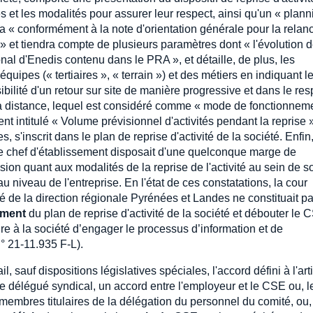
s et les modalités pour assurer leur respect, ainsi qu'un « plan
 fera « conformément à la note d'orientation générale pour la rela
if » et tiendra compte de plusieurs paramètres dont « l'évolution 
nal d'Enedis contenu dans le PRA », et détaille, de plus, les
quipes (« tertiaires », « terrain ») et des métiers en indiquant l
ibilité d'un retour sur site de manière progressive et dans le res
l à distance, lequel est considéré comme « mode de fonctionnem
ment intitulé « Volume prévisionnel d'activités pendant la reprise 
 s'inscrit dans le plan de reprise d'activité de la société. Enfin, 
le chef d'établissement disposait d'une quelconque marge de
on quant aux modalités de la reprise de l'activité au sein de s
u niveau de l'entreprise. En l'état de ces constatations, la cour
ité de la direction régionale Pyrénées et Landes ne constituait p
ement
du plan de reprise d'activité de la société et débouter le 
e à la société d’engager le processus d’information et de
° 21-11.935 F-L).
, sauf dispositions législatives spéciales, l'accord défini à l'arti
de délégué syndical, un accord entre l'employeur et le CSE ou, l
 membres titulaires de la délégation du personnel du comité, ou,