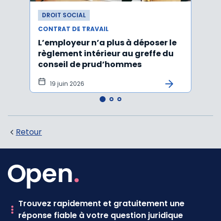
DROIT SOCIAL
DROI
CONTRAT DE TRAVAIL
CONTR
L’employeur n’a plus à déposer le
Les e
règlement intérieur au greffe du
justi
conseil de prud’hommes
harc
19 juin 2026
16 
Retour
Trouvez rapidement et gratuitement une
réponse fiable à votre question juridique