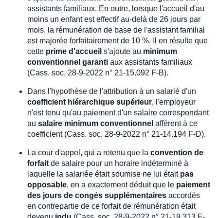
assistants familiaux. En outre, lorsque l'accueil d'au
moins un enfant est effectif au-delà de 26 jours par
mois, la rémunération de base de l'assistant familial
est majorée forfaitairement de 10 %. Il en résulte que
cette
prime d'accueil
s'ajoute au
minimum
conventionnel garanti
aux assistants familiaux
(Cass. soc. 28-9-2022 n° 21-15.092 F-B).
Dans l'hypothèse de l'attribution à un salarié d'un
coefficient hiérarchique supérieur
, l'employeur
n'est tenu qu'au paiement d'un salaire correspondant
au
salaire minimum conventionnel
afférent à ce
coefficient (Cass. soc. 28-9-2022 n° 21-14.194 F-D).
La cour d'appel, qui a retenu que la
convention de
forfait
de salaire pour un horaire indéterminé à
laquelle la salariée était soumise ne lui était
pas
opposable
, en a exactement déduit que le
paiement
des jours de congés supplémentaires
accordés
en contrepartie de ce forfait de rémunération était
devenu
indu
(Cass. soc. 28-9-2022 n° 21-19.313 F-