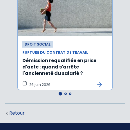
DROIT SOCIAL
DROI
RUPTURE DU CONTRAT DE TRAVAIL
RUPTU
Démission requalifiée en prise
Délai
d'acte : quand s'arrête
en c
l'ancienneté du salarié ?
fond
illus
26 juin 2026
21
Retour