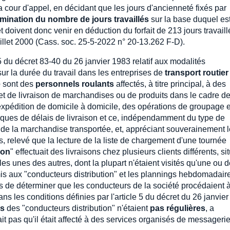
a cour d'appel, en décidant que les jours d'ancienneté fixés par
mination du nombre de jours travaillés
sur la base duquel est
t doivent donc venir en déduction du forfait de 213 jours travaill
 juillet 2000 (Cass. soc. 25-5-2022 n° 20-13.262 F-D).
5 du décret 83-40 du 26 janvier 1983 relatif aux modalités
sur la durée du travail dans les entreprises de
transport routier
e
sont des
personnels roulants
affectés, à titre principal, à des
t de livraison de marchandises ou de produits dans le cadre d
xpédition de domicile à domicile, des opérations de groupage e
iques de délais de livraison et ce, indépendamment du type de
 de la marchandise transportée, et, appréciant souverainement 
s, relevé que la lecture de la liste de chargement d'une tournée
ion
" effectuait des livraisons chez plusieurs clients différents, si
es unes des autres, dont la plupart n'étaient visités qu'une ou 
mis aux "conducteurs distribution" et les plannings hebdomadaire
as de déterminer que les conducteurs de la société procédaient 
 les conditions définies par l'article 5 du décret du 26 janvier
es
des "conducteurs distribution" n'étaient
pas régulières
, a
t pas qu'il était affecté à des services organisés de messagerie