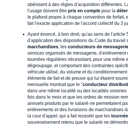
obéissent à des règles d'acquisition différentes. L
l'usage doivent être
pris en compte
pour la
déter
le plafond propre à chaque convention de forfait, e
fait l'exacte application de l'accord collectif du 3
Ayant énoncé, à bon droit, qu'au sens de l'article 
d'application des dispositions du Code du travail 
marchandises
, les
conducteurs de messageri
services organisés de messagerie, d'enlèvement e
tournées régulières nécessitant, pour une même e
dégroupage, et comportant des contraintes spécif
véhicule utilisé, du volume et du conditionnement
éléments de fait et de preuve qui lui étaient soumi
mensuelle montrait que le "
conducteur distribut
dans une même localité ou des localités voisines l
fois dans le mois et que les ordres de mission re
annuels produits par le salarié ne permettaient p
enlèvements et des livraisons de marchandises dans
la cour d'appel, qui a fait ressortir que les
tourné
souverainement retenu que le salarié ne démontrai