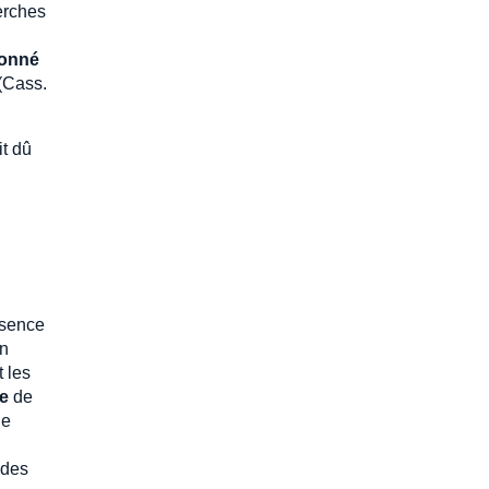
erches
ionné
(Cass.
it dû
bsence
En
t les
te
de
de
 des