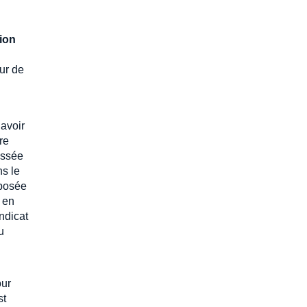
ion
eur de
 avoir
re
essée
ns le
éposée
 en
ndicat
u
ur
st