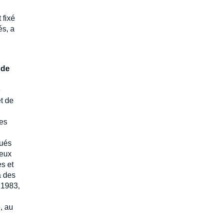
 fixé
és, a
 de
e
t de
les
tués
deux
s et
à des
 1983,
, au