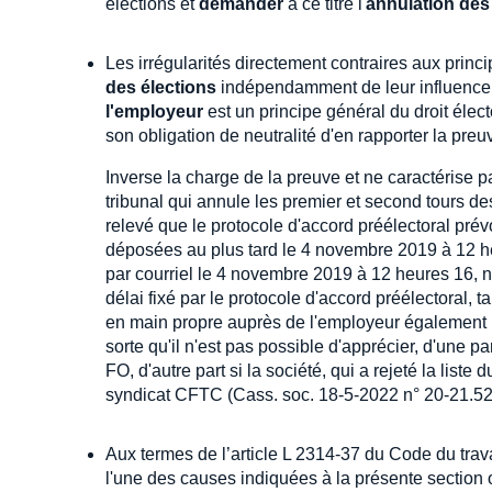
élections et
demander
à ce titre l'
annulation des
Les irrégularités directement contraires aux princ
des élections
indépendamment de leur influence su
l'employeur
est un principe général du droit électo
son obligation de neutralité d'en rapporter la preu
Inverse la charge de la preuve et ne caractérise 
tribunal qui annule les premier et second tours d
relevé que le protocole d'accord préélectoral prévo
déposées au plus tard le 4 novembre 2019 à 12 he
par courriel le 4 novembre 2019 à 12 heures 16, n
délai fixé par le protocole d'accord préélectoral, 
en main propre auprès de l'employeur également le
sorte qu'il n'est pas possible d'apprécier, d'une part
FO, d'autre part si la société, qui a rejeté la lis
syndicat CFTC (Cass. soc. 18-5-2022 n° 20-21.52
Aux termes de l’article L 2314-37 du Code du trava
l'une des causes indiquées à la présente sectio