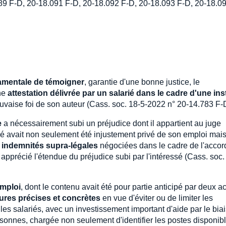
9 F-D, 20-18.091 F-D, 20-18.092 F-D, 20-18.093 F-D, 20-18.09
damentale de témoigner
, garantie d'une bonne justice, le
ne
attestation délivrée par un salarié dans le cadre d'une in
 mauvaise foi de son auteur (Cass. soc. 18-5-2022 n° 20-14.783 F-
e
a nécessairement subi un préjudice dont il appartient au juge
rié avait non seulement été injustement privé de son emploi mais
 indemnités supra-légales
négociées dans le cadre de l'accor
apprécié l'étendue du préjudice subi par l'intéressé (Cass. soc.
emploi
, dont le contenu avait été pour partie anticipé par deux a
res précises et concrètes
en vue d'éviter ou de limiter les
les salariés, avec un investissement important d'aide par le bia
onnes, chargée non seulement d'identifier les postes disponibl