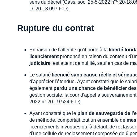
s
sens du décret (Cass. soc. 25-5-2022 n°
20-18.08
D, 20-18.097 F-D).
Rupture du contrat
En raison de l'atteinte qu'il porte à la
liberté fon
licenciement
prononcé en raison du contenu d'u
judiciaire
, est atteint de nullité, sauf en cas de
Le salarié
licencié sans cause réelle et sérieus
d'apprécier l'étendue. Ayant constaté que le sala
également
perdu une chance de bénéficier des
gestion sociale, la cour d'appel a souverainement 
2022 n° 20-19.524 F-D).
Ayant constaté que le
plan de sauvegarde de l'
de méthode, comportait tout un ensemble de
mesu
licenciements invoqués ou, à défaut, de reclasser 
d'une cellule de reclassement composée de 6 pers