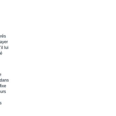
près
ayer
il lui
ié
e
 dans
fixe
ours
s