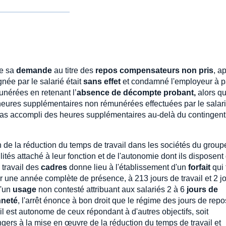
de sa
demande
au titre des
repos compensateurs non pris
, a
née par le salarié était
sans effet
et condamné l'employeur à p
nérées en retenant l’
absence de décompte probant,
alors qu'
heures supplémentaires non rémunérées effectuées par le salar
t pas accompli des heures supplémentaires au-delà du contingent
on de la réduction du temps de travail dans les sociétés du group
tés attaché à leur fonction et de l'autonomie dont ils disposent
 travail des
cadres
donne lieu à l'établissement d'un
forfait
qui 
ur une année complète de présence, à 213 jours de travail et 2 j
d'un
usage
non contesté attribuant aux salariés 2 à 6
jours de
nneté
, l'arrêt énonce à bon droit que le régime des jours de repo
il est autonome de ceux répondant à d'autres objectifs, soit
ers à la mise en œuvre de la réduction du temps de travail et