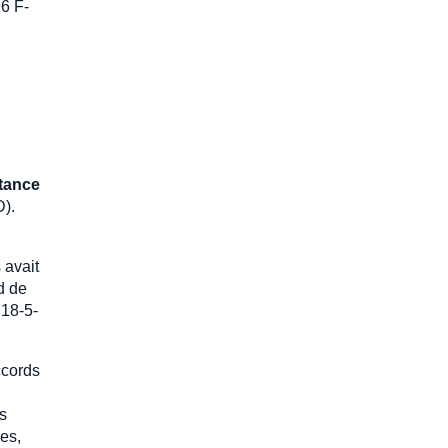
6 F-
stance
D).
 avait
d de
 18-5-
ccords
is
es,