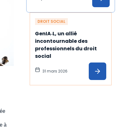
temps
DROIT SOCIAL
GenIA‑L, un allié 
incontournable des 
professionnels du droit 
social
31 mars 2026
gée
se à