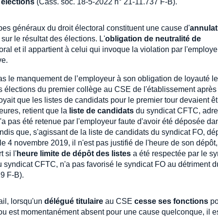
 élections
(Cass. soc. 18-5-2022 n° 21-11.737 F-B).
ipes généraux du droit électoral constituent une cause d'
annulat
r le résultat des élections. L'
obligation de neutralité de
ral et il appartient à celui qui invoque la violation par l'employ
ve.
pas le manquement de l’employeur à son obligation de loyauté le
es élections du premier collège au CSE de l'établissement après
yait que les listes de candidats pour le premier tour devaient êt
ures, retient que la
liste de candidats
du syndicat CFTC, adr
'a pas été retenue par l'employeur faute d'avoir été déposée da
tandis que, s'agissant de la liste de candidats du syndicat FO, d
 4 novembre 2019, il n'est pas justifié de l'heure de son dépôt,
 si l'
heure limite de dépôt des listes
a été respectée par le sy
te du syndicat CFTC, n'a pas favorisé le syndicat FO au détriment d
9 F-B).
il, lorsqu'un
délégué titulaire
au CSE
cesse ses fonctions
po
n ou est momentanément absent pour une cause quelconque, il e