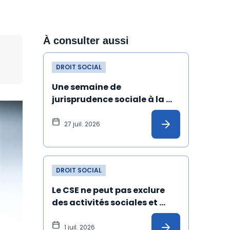
À consulter aussi
DROIT SOCIAL
Une semaine de 
jurisprudence sociale à la 
Cour de cassation
27 juil. 2026
DROIT SOCIAL
Le CSE ne peut pas exclure 
des activités sociales et 
culturelles les salariés 
absents depuis un certain 
1 juil. 2026