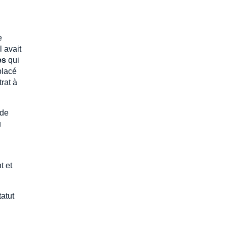
e
l avait
es
qui
placé
rat à
 de
u
t et
tatut