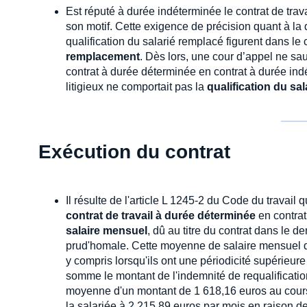
Est réputé à durée indéterminée le contrat de trav
son motif. Cette exigence de précision quant à la 
qualification du salarié remplacé figurent dans le c
remplacement
. Dès lors, une cour d’appel ne sa
contrat à durée déterminée en contrat à durée indé
litigieux ne comportait pas la
qualification du sa
Exécution du contrat
Il résulte de l'article L 1245-2 du Code du travail 
contrat de travail à durée déterminée
en contrat
salaire mensuel
, dû au titre du contrat dans le der
prud'homale. Cette moyenne de salaire mensuel do
y compris lorsqu'ils ont une périodicité supérieur
somme le montant de l'indemnité de requalificatio
moyenne d'un montant de 1 618,16 euros au cours 
la salariée à 2 215,89 euros par mois en raison de 