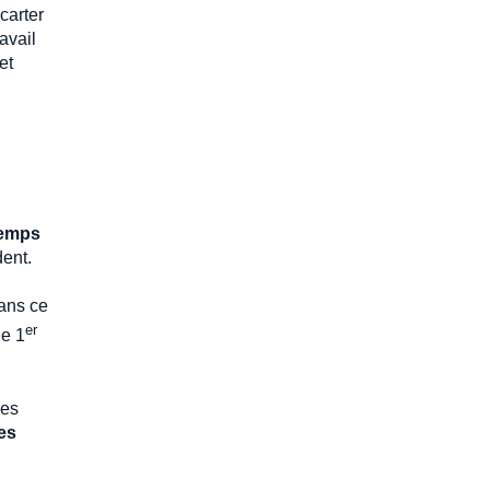
carter
avail
et
emps
dent.
ans ce
er
le 1
des
es