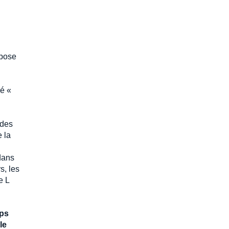
spose
lé «
 des
 la
 dans
s, les
e L
ps
le