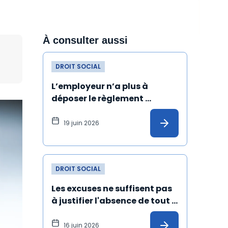
À consulter aussi
DROIT SOCIAL
L’employeur n’a plus à 
déposer le règlement 
intérieur au greffe du conseil 
de prud’hommes
19 juin 2026
DROIT SOCIAL
Les excuses ne suffisent pas 
à justifier l'absence de tout 
harcèlement sexuel
16 juin 2026