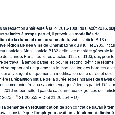
ns sa rédaction antérieure à la loi 2016-1088 du 8 août 2016, di
aux
salariés à temps partiel
, il prévoit les
modalités de
ion de la durée et des horaires de travail
. L'article B.13 de
tive régionale des vins de Champagne
du 9 juillet 1985, intitu
eurs articles. Ainsi, l'article B132 définit de manière générale le
de l'année. Par ailleurs, les articles B131 et B133, qui, pour le
 de travail à temps partiel, et, pour le second, définit le régime
t se rapportent uniquement à la modification des horaires et de
ns, qui envisagent uniquement la modification de la durée et des
ère la répartition initiale de la durée et des horaires de travail
est communiquée aux salariés engagés à temps partiel. Dès lor
uin 2013 ne permettent pas de satisfaire aux exigences de l'articl
s
2-2023 n°
21-20.553 F-D et 21-20.554 F-D).
 de sa demande en
requalification
de son contrat de travail à
tem
avait constaté que l'
employeur
avait
unilatéralement diminué 