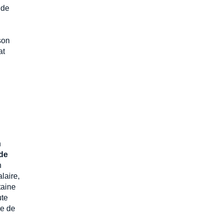
 de
son
at
n
de
n
laire,
taine
ute
se de