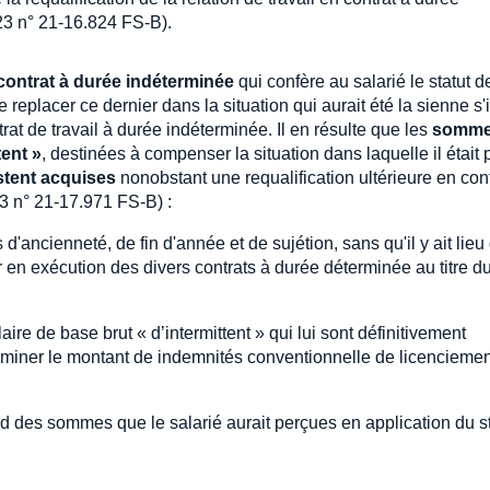
23 n° 21-16.824 FS-B).
contrat à durée indéterminée
qui confère au salarié le statut d
 replacer ce dernier dans la situation qui aurait été la sienne s'i
trat de travail à durée indéterminée. Il en résulte que les
somm
tent »
, destinées à compenser la situation dans laquelle il était 
stent acquises
nonobstant une requalification ultérieure en cont
3 n° 21-17.971 FS-B) :
d'ancienneté, de fin d'année et de sujétion, sans qu'il y ait lieu
en exécution des divers contrats à durée déterminée au titre d
ire de base brut « d’intermittent » qui lui sont définitivement
rminer le montant de indemnités conventionnelle de licenciemen
ard des sommes que le salarié aurait perçues en application du s