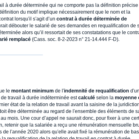
ail à durée déterminée qui ne comporte pas la définition précise
définition du motif implique nécessairement que le nom et la
ontrat lorsqu'il s'agit d’un
contrat à durée déterminée de
urait débouter le salarié de ses demandes en requalification de 
terminée alors qu’il ressortait de ses constatations que le contr
larié remplacé
(Cass. soc. 8-2-2023 n° 21-14.444 F-D).
que le
montant minimum
de l'
indemnité de requalification
d'u
 de travail à durée indéterminée est
calculé
selon la
moyenne 
nier état de la relation de travail avant la saisine de la juridictio
it être déterminée au regard de l'ensemble des éléments de sa
e au mois. Une cour d’appel ne saurait donc, pour fixer à une cer
n, retenir que la salariée a reçu une rémunération mensuelle br
de l'année 2020 alors qu'elle avait fixé la rémunération de ba
la requalification de la relation de travail en contrat à durée