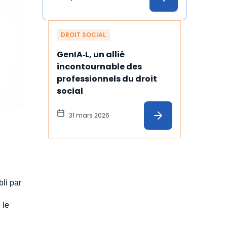
DROIT SOCIAL
GenIA‑L, un allié 
incontournable des 
professionnels du droit 
social
31 mars 2026
bli par
 le