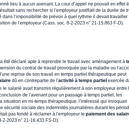
onné lieu à aucun avenant. La cour d’appel ne pouvait en effet é
sultait sans rechercher si l'employeur justifiait de la durée de tr
dans l'impossibilité de prévoir à quel rythme il devait travailler 
osition de l'employeur (Cass. soc. 8-2-2023 n° 21-15.863 F-D).
rié a été déclaré apte à reprendre le travail avec aménagement à
t
pension du contrat de travail provoquée par la maladie ou l'acci
d'une reprise de son travail en temps partiel thérapeutique peut
laire
dû en contrepartie de l'
activité à temps partiel
exercée d
ue le salarié avait transmis régulièrement à son employeur entre 
onclusion de l'avenant pour un passage à temps partiel, les
 situation en mi-temps thérapeutique, l'intéressé qui invoquait
 sécurité sociale des indemnités journalières durant les pério
était pas fondé à réclamer à l'employeur le
paiement des salair
8-2-2023 n° 21-16.433 FS-D).