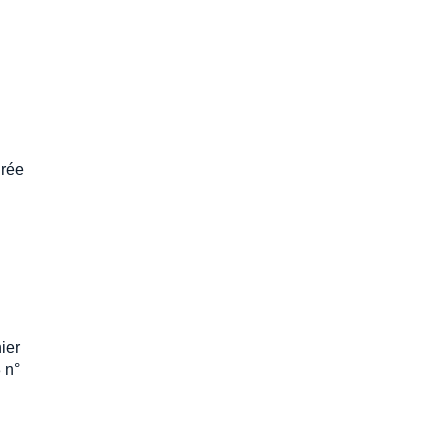
urée
ier
 n°