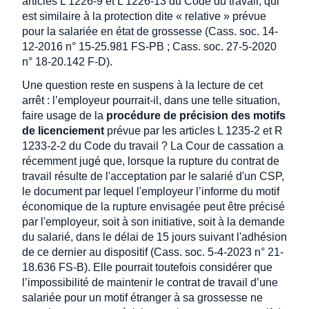
articles L 1226-9 et L 1226-13 du Code du travail, qui
est similaire à la protection dite « relative » prévue
pour la salariée en état de grossesse (Cass. soc. 14-
12-2016 n° 15-25.981 FS-PB ; Cass. soc. 27-5-2020
n° 18-20.142 F-D).
Une question reste en suspens à la lecture de cet
arrêt : l’employeur pourrait-il, dans une telle situation,
faire usage de la
procédure de précision des motifs
de licenciement
prévue par les articles L 1235-2 et R
1233-2-2 du Code du travail ? La Cour de cassation a
récemment jugé que, lorsque la rupture du contrat de
travail résulte de l'acceptation par le salarié d'un CSP,
le document par lequel l'employeur l’informe du motif
économique de la rupture envisagée peut être précisé
par l'employeur, soit à son initiative, soit à la demande
du salarié, dans le délai de 15 jours suivant l'adhésion
de ce dernier au dispositif (Cass. soc. 5-4-2023 n° 21-
18.636 FS-B). Elle pourrait toutefois considérer que
l’impossibilité de maintenir le contrat de travail d’une
salariée pour un motif étranger à sa grossesse ne