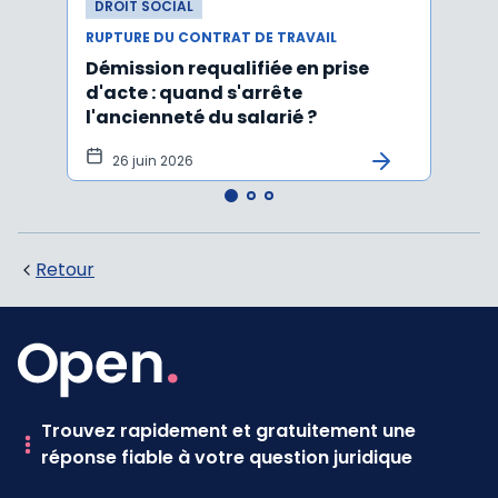
DROIT SOCIAL
DROI
RUPTURE DU CONTRAT DE TRAVAIL
RUPTU
Démission requalifiée en prise
Délai
d'acte : quand s'arrête
en c
l'ancienneté du salarié ?
fond
illus
26 juin 2026
21
Retour
Trouvez rapidement et gratuitement une
réponse fiable à votre question juridique