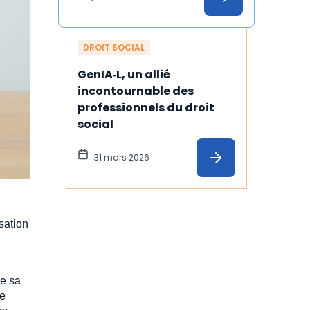
temps
DROIT SOCIAL
GenIA‑L, un allié 
incontournable des 
professionnels du droit 
social
31 mars 2026
sation
de sa
le