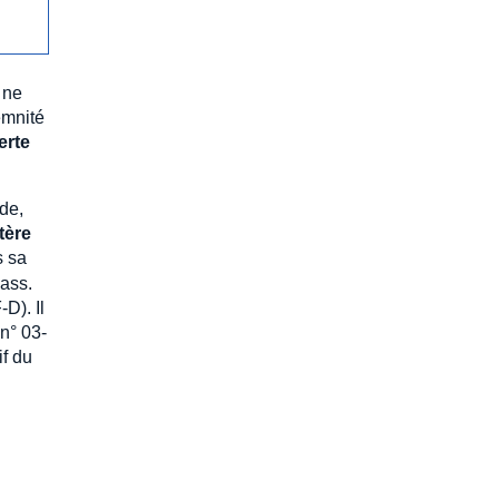
 ne
emnité
erte
rde,
tère
s sa
Cass.
D). Il
n° 03-
f du