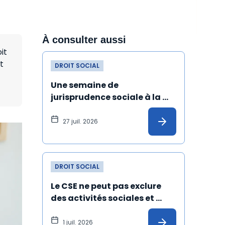
À consulter aussi
it
t
DROIT SOCIAL
Une semaine de 
jurisprudence sociale à la 
Cour de cassation
27 juil. 2026
DROIT SOCIAL
Le CSE ne peut pas exclure 
des activités sociales et 
culturelles les salariés 
absents depuis un certain 
1 juil. 2026