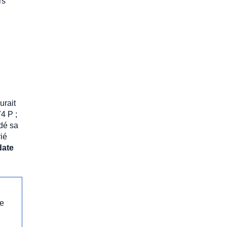
rs
urait
4 P ;
idé sa
rié
date
ue