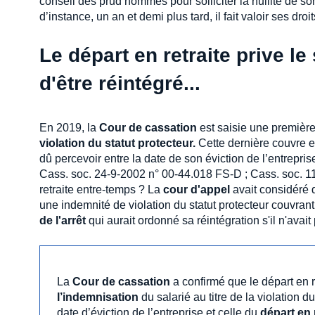
conseil des prud’hommes pour solliciter la nullité de so
d’instance, un an et demi plus tard, il fait valoir ses droi
Le départ en retraite prive le
d'être réintégré...
En 2019, la
Cour de cassation
est saisie une première f
violation du statut protecteur.
Cette dernière couvre en
dû percevoir entre la date de son éviction de l’entrepri
Cass. soc. 24-9-2002 n° 00-44.018 FS-D ; Cass. soc. 11-
retraite entre-temps ? La
cour d'appel
avait considéré q
une indemnité de violation du statut protecteur couvrant 
de l'arrêt
qui aurait ordonné sa réintégration s'il n'avait p
La
Cour de cassation
a confirmé que le départ en r
l’indemnisation
du salarié au titre de la violation d
date d’éviction de l’entreprise et celle du
départ en 