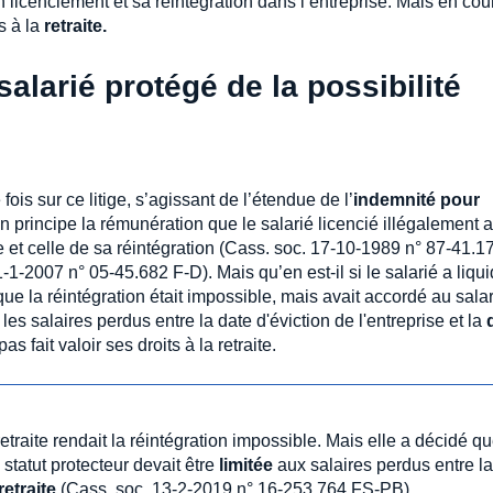
n licenciement et sa réintégration dans l’entreprise. Mais en cou
ts à la
retraite.
 salarié protégé de la possibilité
ois sur ce litige, s’agissant de l’étendue de l’
indemnité pour
 principe la rémunération que le salarié licencié illégalement a
se et celle de sa réintégration (Cass. soc. 17-10-1989 n° 87-41.17
1-2007 n° 05-45.682 F-D). Mais qu’en est-il si le salarié a liqu
ue la réintégration était impossible, mais avait accordé au sala
les salaires perdus entre la date d'éviction de l'entreprise et la
as fait valoir ses droits à la retraite.
etraite rendait la réintégration impossible. Mais elle a décidé q
u statut protecteur devait être
limitée
aux salaires perdus entre la
retraite
(Cass. soc. 13-2-2019 n° 16-253.764 FS-PB).