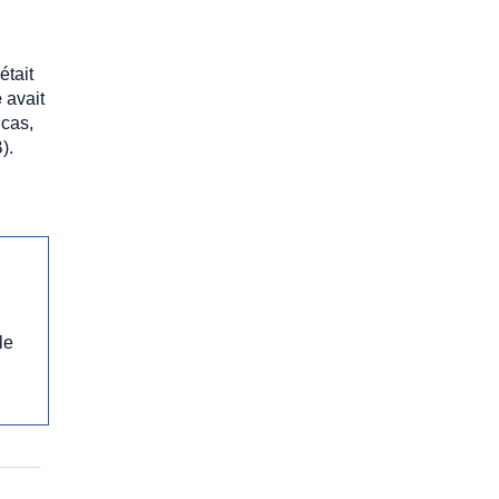
était
e
avait
 cas,
).
le