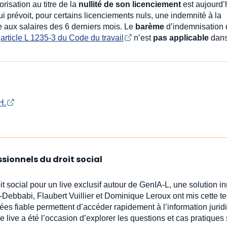
risation au titre de la
nullité de son licenciement
est aujourd’
qui prévoit, pour certains licenciements nuls, une indemnité à la
e aux salaires des 6 derniers mois. Le
barème
d’indemnisation 
’
article L 1235-3 du Code du travail
n’est
pas applicable
dan
H.
ssionnels du droit social
oit social pour un live exclusif autour de GenIA‑L, une solution 
-Debbabi, Flaubert Vuillier et Dominique Leroux ont mis cette t
ées fiable permettent d’accéder rapidement à l’information jur
e live a été l’occasion d’explorer les questions et cas pratiques