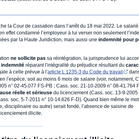
he la Cour de cassation dans l’arrêt du 18 mai 2022. Le salarié
a en effet condamné l’employeur à lui verser non seulement l’ind
fixées par la Haute Juridiction, mais aussi une
indemnité pour p
ation
ne sollicite pas
sa réintégration, la jurisprudence lui acco
e
indemnité
réparant l'intégralité du préjudice résultant du
carac
le à celle prévue à l'
article L 1235-3 du Code du travail
dan
n l'espèce, soit au moins 6 mois de salaire (voir, notamment, 
005 n° 02-45.077 FS-PB ; Cass. soc. 21-10-2009 n° 08-41.764 F-
ause réelle et sérieuse
du licenciement (Cass. soc. 13-9-2005 
Cass. soc. 5-7-2011 n° 10-14.626 F-D). Quand bien même le moti
disciplinaire ou autre) serait fondé, l'absence de saisine de
licenciement illicite.