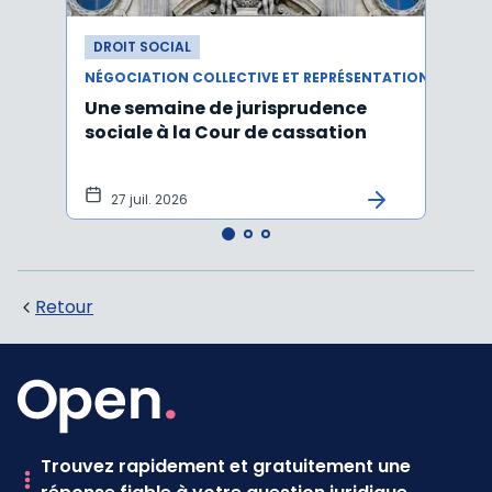
DROIT SOCIAL
DROI
NÉGOCIATION COLLECTIVE ET REPRÉSENTATION DU PERSONNEL
Une semaine de jurisprudence
Le CS
sociale à la Cour de cassation
activ
sala
tem
27 juil. 2026
1 j
Retour
Trouvez rapidement et gratuitement une