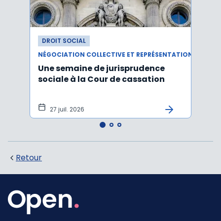
DROIT SOCIAL
DROI
NÉGOCIATION COLLECTIVE ET REPRÉSENTATION DU PERSONNEL
RÉMUN
Une semaine de jurisprudence
Le ta
sociale à la Cour de cassation
est m
2026
27 juil. 2026
21 
Retour