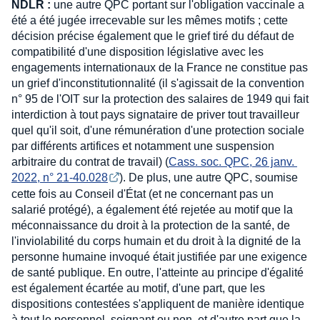
NDLR :
une autre QPC portant sur l'obligation vaccinale a
été a été jugée irrecevable sur les mêmes motifs ; cette
décision précise également que le grief tiré du défaut de
compatibilité d'une disposition législative avec les
engagements internationaux de la France ne constitue pas
un grief d'inconstitutionnalité (il s'agissait de la convention
n° 95 de l'OIT sur la protection des salaires de 1949 qui fait
interdiction à tout pays signataire de priver tout travailleur
quel qu'il soit, d'une rémunération d'une protection sociale
par différents artifices et notamment une suspension
arbitraire du contrat de travail) (
Cass. soc. QPC, 26 janv. 
2022, n° 21-40.028
). De plus, une autre QPC, soumise
cette fois au Conseil d'État (et ne concernant pas un
salarié protégé), a également été rejetée au motif que la
méconnaissance du droit à la protection de la santé, de
l'inviolabilité du corps humain et du droit à la dignité de la
personne humaine invoqué était justifiée par une exigence
de santé publique. En outre, l'atteinte au principe d'égalité
est également écartée au motif, d'une part, que les
dispositions contestées s'appliquent de manière identique
à tout le personnel, soignant ou non, et d'autre part que la