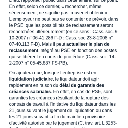
Dieu, rapporteur public dans cette affaire, sur ce point.
En effet, selon ce dernier, « rechercher, même
sérieusement, ne signifie pas trouver et obtenir ».
L’employeur ne peut pas se contenter de prévoir, dans
le PSE, que les possibilités de reclassement seront
recherchées ultérieurement (en ce sens : Cass. soc. 9-
10-2007 n° 06-41.286 F-D ; Cass. soc 23-8-2008 n°
07-40.113 F-D). Mais il peut
actualiser le plan de
reclassement
intégré au PSE en fonction des postes
qui se libèrent en cours de procédure (Cass. soc. 14-
2-2007 n° 05-45.887 FS-PB).
On ajoutera que, lorsque l’entreprise est en
liquidation judiciaire
, le liquidateur doit agir
rapidement en raison du
délai de garantie des
créances salariales
. En effet, en cas de PSE, sont
garanties les créances résultant de la rupture des
contrats de travail à l'initiative du liquidateur dans les
21 jours suivant le jugement de liquidation ou dans
les 21 jours suivant la fin du maintien provisoire
d'activité autorisé par le jugement (C. trav. art. L 3253-