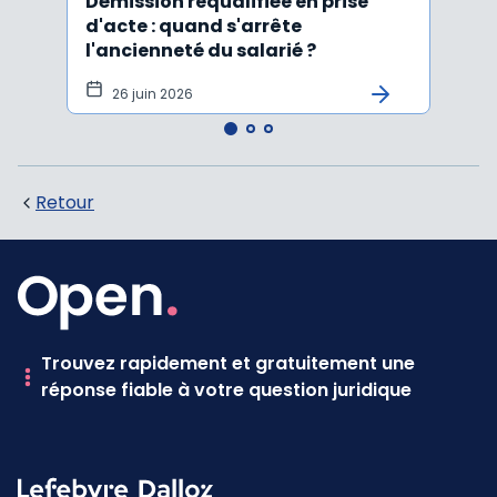
Démission requalifiée en prise
Délai
d'acte : quand s'arrête
en c
l'ancienneté du salarié ?
fond
illus
26 juin 2026
21
Retour
Trouvez rapidement et gratuitement une
réponse fiable à votre question juridique