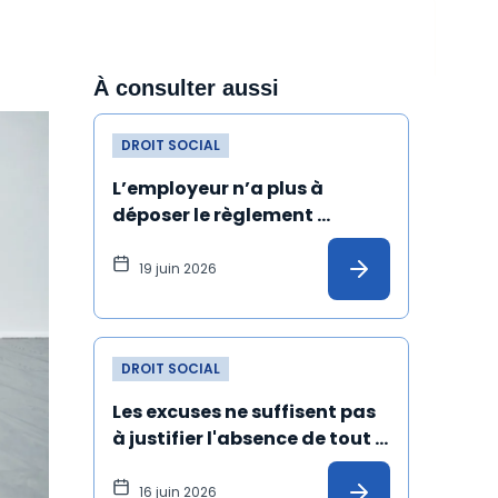
À consulter aussi
DROIT SOCIAL
L’employeur n’a plus à 
déposer le règlement 
intérieur au greffe du conseil 
de prud’hommes
19 juin 2026
DROIT SOCIAL
Les excuses ne suffisent pas 
à justifier l'absence de tout 
harcèlement sexuel
16 juin 2026