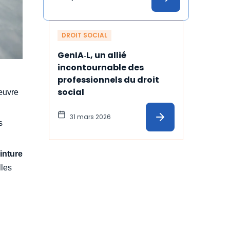
DROIT SOCIAL
GenIA‑L, un allié 
incontournable des 
professionnels du droit 
social
 œuvre
31 mars 2026
s
inture
lles