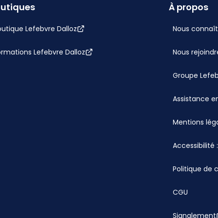
utiques
À propos
utique Lefebvre Dalloz
Nous connaît
ormations Lefebvre Dalloz
Nous rejoindr
Groupe Lefe
Assistance en
Mentions lég
Accessibilité
Politique de 
CGU
Signalement