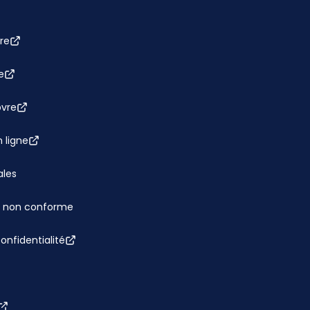
re
e
bvre
 ligne
ales
 : non conforme
confidentialité