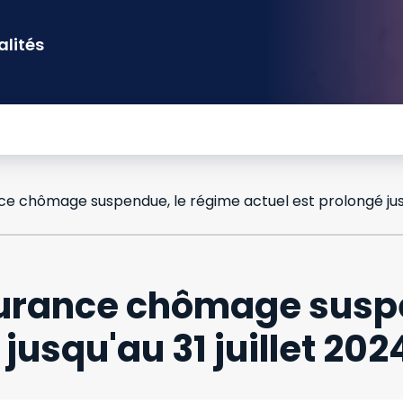
alités
surance chômage susp
jusqu'au 31 juillet 202