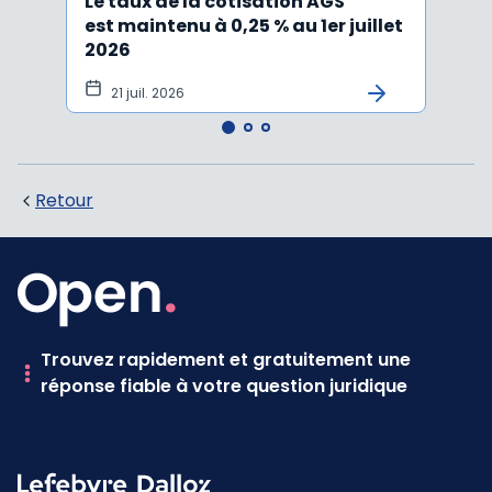
Le taux de la cotisation AGS
Activ
est maintenu à 0,25 % au 1er juillet
taux 
2026
vers
21 juil. 2026
10 
Retour
Trouvez rapidement et gratuitement une
réponse fiable à votre question juridique