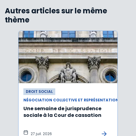
Autres articles sur le même
thème
DROIT SOCIAL
DROI
NÉGOCIATION COLLECTIVE ET REPRÉSENTATION DU PERSONNEL
Une semaine de jurisprudence
Le CS
sociale à la Cour de cassation
activ
sala
tem
27 juil. 2026
1 j