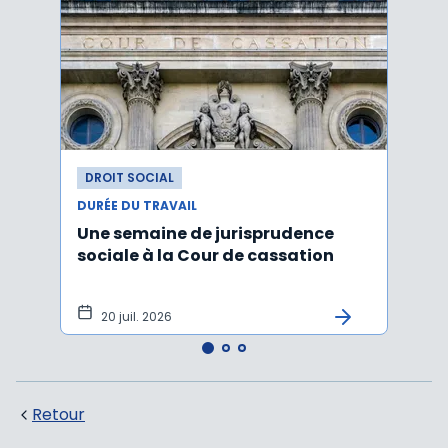
DROIT SOCIAL
DROI
DURÉE DU TRAVAIL
DURÉE
Une semaine de jurisprudence
Forfa
sociale à la Cour de cassation
repos
20 juil. 2026
12 
Retour