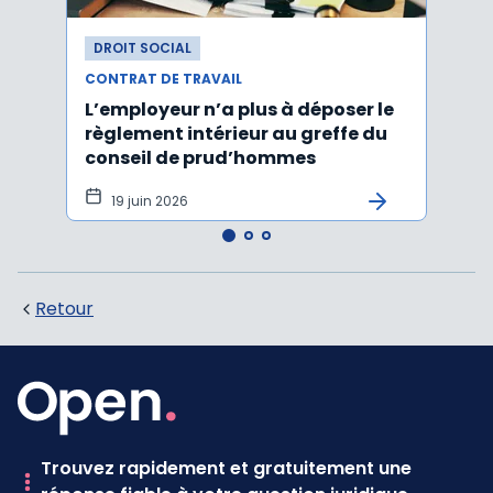
DROIT SOCIAL
DROI
CONTRAT DE TRAVAIL
CONTR
L’employeur n’a plus à déposer le
Les e
règlement intérieur au greffe du
justi
conseil de prud’hommes
harc
19 juin 2026
16 
Retour
Trouvez rapidement et gratuitement une