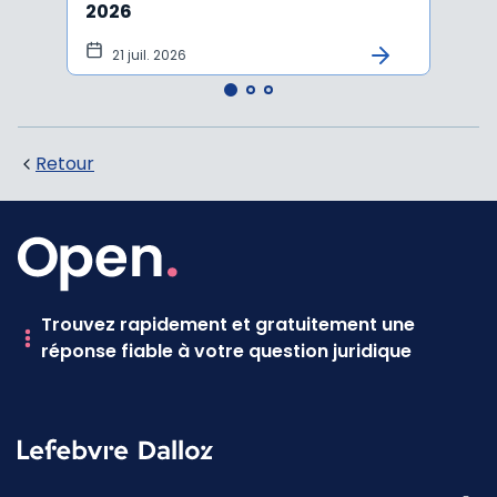
2026
vers
21 juil. 2026
10 
Retour
Trouvez rapidement et gratuitement une
réponse fiable à votre question juridique