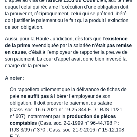
d’appel au visa de l'
article 1353 du Code civil
, aux termes
duquel celui qui réclame l’exécution d’une obligation doit
la prouver et, réciproquement, celui qui se prétend libéré
doit justifier le paiement ou le fait qui a produit l’extinction
de son obligation.
Aussi, pour la Haute Juridiction, dès lors que l’
existence
de la prime
revendiquée par la salariée n‘était
pas remise
en cause
, c’était à l’employeur de rapporter la preuve de
son paiement. La cour d'appel avait donc bien inversé la
charge de la preuve.
A noter :
On rappellera utilement que la délivrance de fiches de
paie
ne suffit pas
à libérer l’employeur de son
obligation. Il doit prouver le paiement du salaire
(Cass. soc. 16-6-2021 n° 19-25.344 F-D : RJS 11/21
n° 607), notamment par la
production de pièces
comptables
(Cass. soc. 2-2-1999 n° 96-44.798 P :
RJS 3/99 n° 370 ; Cass. soc. 21-9-2016 n° 15-12.108
F-D).