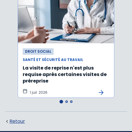
DROIT SOCIAL
DROI
SANTÉ ET SÉCURITÉ AU TRAVAIL
SANTÉ
La visite de reprise n'est plus
Une 
requise après certaines visites de
socia
préreprise
1 juil. 2026
23 
Retour