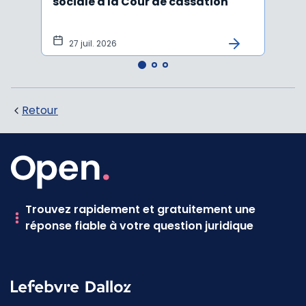
sociale à la Cour de cassation
activ
sala
tem
27 juil. 2026
1 j
Retour
Trouvez rapidement et gratuitement une
réponse fiable à votre question juridique