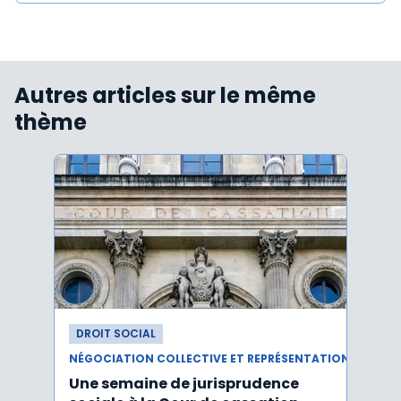
Autres articles sur le même
thème
DROIT SOCIAL
DROI
NÉGOCIATION COLLECTIVE ET REPRÉSENTATION DU PERSONNEL
Une semaine de jurisprudence
Le CS