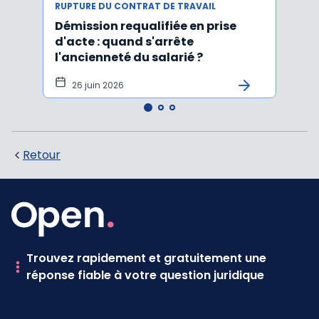
RUPTURE DU CONTRAT DE TRAVAIL
RUPTU
Démission requalifiée en prise
Délai
d'acte : quand s'arrête
en c
l'ancienneté du salarié ?
fond
illus
26 juin 2026
21
Retour
Trouvez rapidement et gratuitement une
réponse fiable à votre question juridique