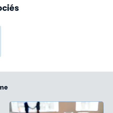
ociés
ème