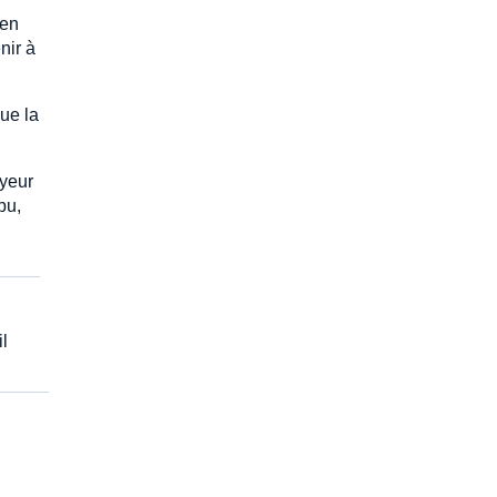
 en
nir à
ue la
oyeur
pu,
il