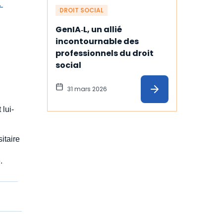
 
DROIT SOCIAL
GenIA‑L, un allié 
incontournable des 
professionnels du droit 
social
31 mars 2026
 lui-
itaire
.