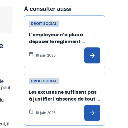
À consulter aussi
DROIT SOCIAL
L’employeur n’a plus à 
déposer le règlement 
e
intérieur au greffe du conseil 
de prud’hommes
19 juin 2026
r
DROIT SOCIAL
de
l peut
Les excuses ne suffisent pas 
à justifier l'absence de tout 
 du
harcèlement sexuel
16 juin 2026
t, il