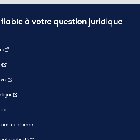
iable à votre question juridique
re
e
bvre
 ligne
ales
 : non conforme
confidentialité