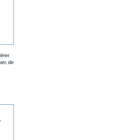
dérer
uer, de
e