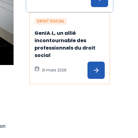
illustration
DROIT SOCIAL
GenIA‑L, un allié 
incontournable des 
professionnels du droit 
social
31 mars 2026
ion