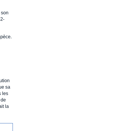
e son
-2-
spèce.
ution
que sa
s les
 de
it la