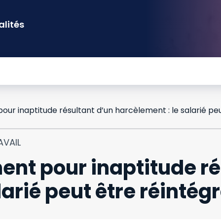
alités
AVAIL
ment pour inaptitude r
arié peut être réintég