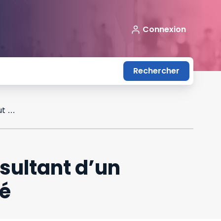
Connexion
Rechercher
Nullité du licenciement pour inaptitude résultant d’un harcèlement : le salarié peut être réintégré
ésultant d’un
ré