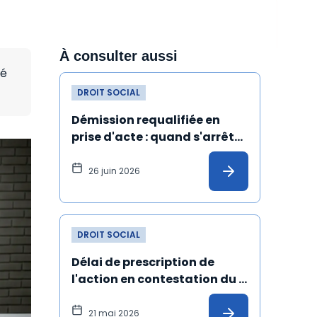
À consulter aussi
té
DROIT SOCIAL
Démission requalifiée en 
prise d'acte : quand s'arrête 
l'ancienneté du salarié ?
26 juin 2026
DROIT SOCIAL
Délai de prescription de 
l'action en contestation du 
licenciement fondée sur un 
harcèlement moral : 
21 mai 2026