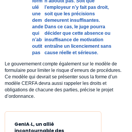
form
n’aboutit pas. Soit que
ulé
l’employeur n’y fait pas droit,
une
soit que les précisions
dem
demeurent insuffisantes.
ande
Dans ce cas, le juge pourra
qui
décider que cette absence ou
n’ab
insuffisance de motivation
outit
entraîne un licenciement sans
pas
cause réelle et sérieuse.
Le gouvernement compte également sur le modèle de
formulaire pour limiter le risque d’erreurs de procédures.
Ce modèle qui devrait se présenter sous la forme d’un
modèle CERFA devra aussi rappeler les droits et
obligations de chacune des parties, précise le projet
d’ordonnance.
GenIA‑L, un allié
incontournable des