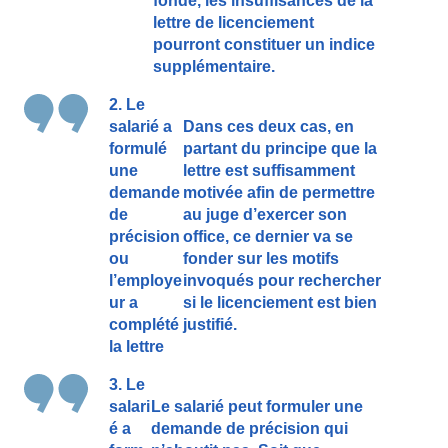
fondé, les insuffisances de la
lettre de licenciement
pourront constituer un indice
supplémentaire.
2. Le
salarié a
Dans ces deux cas, en
formulé
partant du principe que la
une
lettre est suffisamment
demande
motivée afin de permettre
de
au juge d’exercer son
précision
office, ce dernier va se
ou
fonder sur les motifs
l’employe
invoqués pour rechercher
ur a
si le licenciement est bien
complété
justifié.
la lettre
3. Le
salari
Le salarié peut formuler une
é a
demande de précision qui