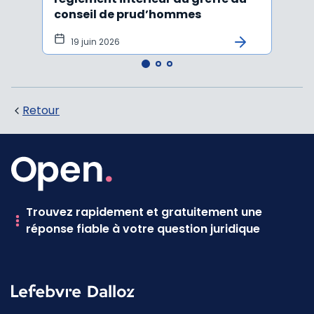
conseil de prud’hommes
harc
19 juin 2026
16 
Retour
Trouvez rapidement et gratuitement une
réponse fiable à votre question juridique