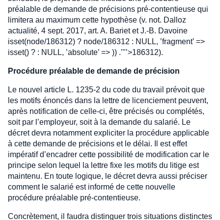
préalable de demande de précisions pré-contentieuse qui
limitera au maximum cette hypothèse (v. not. Dalloz
actualité, 4 sept. 2017, art. A. Bariet et J.-B. Davoine
isset(node/186312) ? node/186312 : NULL, ’fragment’ =>
isset() ? : NULL, ’absolute’ => )) .’"’>186312).
Procédure préalable de demande de précision
Le nouvel article L. 1235-2 du code du travail prévoit que
les motifs énoncés dans la lettre de licenciement peuvent,
après notification de celle-ci, être précisés ou complétés,
soit par l’employeur, soit à la demande du salarié. Le
décret devra notamment expliciter la procédure applicable
à cette demande de précisions et le délai. Il est effet
impératif d’encadrer cette possibilité de modification car le
principe selon lequel la lettre fixe les motifs du litige est
maintenu. En toute logique, le décret devra aussi préciser
comment le salarié est informé de cette nouvelle
procédure préalable pré-contentieuse.
Concrètement, il faudra distinguer trois situations distinctes