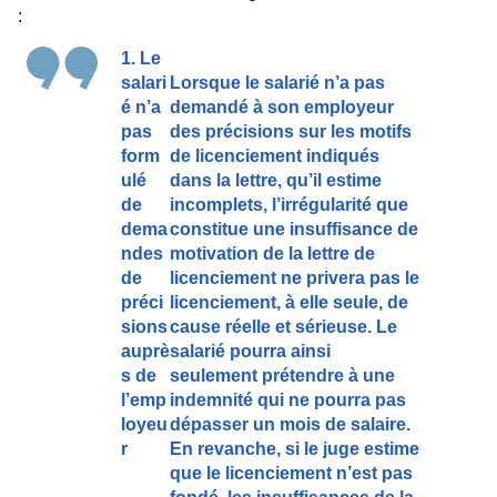
:
1. Le
salari
Lorsque le salarié n’a pas
é n’a
demandé à son employeur
pas
des précisions sur les motifs
form
de licenciement indiqués
ulé
dans la lettre, qu’il estime
de
incomplets, l’irrégularité que
dema
constitue une insuffisance de
ndes
motivation de la lettre de
de
licenciement ne privera pas le
préci
licenciement, à elle seule, de
sions
cause réelle et sérieuse. Le
auprè
salarié pourra ainsi
s de
seulement prétendre à une
l’emp
indemnité qui ne pourra pas
loyeu
dépasser un mois de salaire.
r
En revanche, si le juge estime
que le licenciement n’est pas