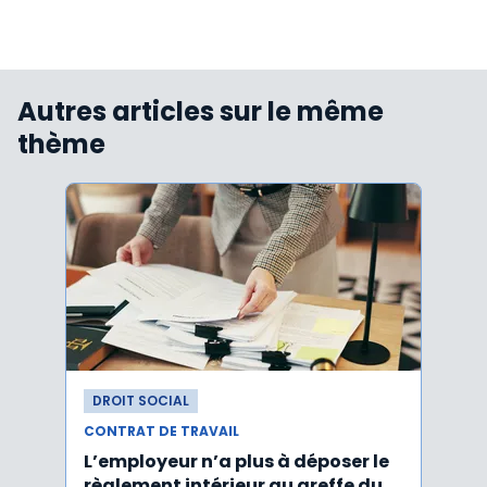
Autres articles sur le même
thème
DROIT SOCIAL
DROI
CONTRAT DE TRAVAIL
CONTR
L’employeur n’a plus à déposer le
Les e
règlement intérieur au greffe du
justi