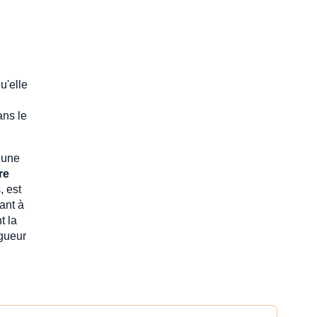
u'elle
ns le
’une
re
, est
ant à
t la
igueur