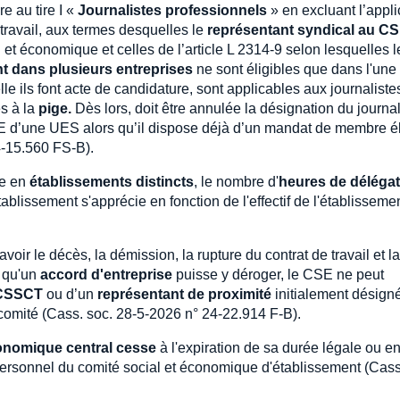
e au tire I «
Journalistes professionnels
» en excluant l’appli
travail, aux termes desquelles le
représentant syndical au C
 et économique et celles de l’article L 2314-9 selon lesquelles l
t dans plusieurs entreprises
ne sont éligibles que dans l'une
lle ils font acte de candidature, sont applicables aux journaliste
és à la
pige.
Dès lors, doit être annulée la désignation du journal
SE d’une UES alors qu’il dispose déjà d’un mandat de membre é
4-15.560 FS-B).
ée en
établissements distincts
, le nombre d'
heures de délégat
lissement s'apprécie en fonction de l'effectif de l'établisseme
savoir le décès, la démission, la rupture du contrat de travail et l
s qu'un
accord d'entreprise
puisse y déroger, le CSE ne peut
CSSCT
ou d’un
représentant de proximité
initialement désign
omité (Cass. soc. 28-5-2026 n° 24-22.914 F-B).
conomique central cesse
à l'expiration de sa durée légale ou e
personnel du comité social et économique d'établissement (Cass