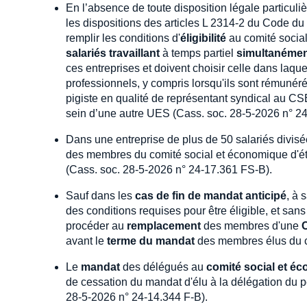
En l’absence de toute disposition légale particulièr
les dispositions des articles L 2314-2 du Code du 
remplir les conditions d'
éligibilité
au comité social
salariés travaillant
à temps partiel
simultanémen
ces entreprises et doivent choisir celle dans laque
professionnels, y compris lorsqu'ils sont rémunér
pigiste en qualité de représentant syndical au C
sein d’une autre UES (Cass. soc. 28-5-2026 n° 2
Dans une entreprise de plus de 50 salariés divis
des membres du comité social et économique d'étab
(Cass. soc. 28-5-2026 n° 24-17.361 FS-B).
Sauf dans les
cas de fin de mandat anticipé
, à 
des conditions requises pour être éligible, et san
procéder au
remplacement
des membres d'une
avant le
terme du mandat
des membres élus du c
Le
mandat
des délégués au
comité social et é
de cessation du mandat d'élu à la délégation du 
28-5-2026 n° 24-14.344 F-B).