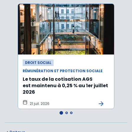
DROIT SOCIAL
DROI
RÉMUNÉRATION ET PROTECTION SOCIALE
RÉMUN
Le taux de la cotisation AGS
Activ
est maintenu à 0,25 % au 1er juillet
taux 
2026
vers
21 juil. 2026
10 