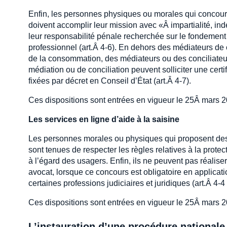
Enfin, les personnes physiques ou morales qui concoure
doivent accomplir leur mission avec «Â impartialité, in
leur responsabilité pénale recherchée sur le fondement 
professionnel (art.Â 4-6). En dehors des médiateurs de c
de la consommation, des médiateurs ou des conciliateurs 
médiation ou de conciliation peuvent solliciter une cert
fixées par décret en Conseil d’État (art.Â 4-7).
Ces dispositions sont entrées en vigueur le 25Â mars 2
Les services en ligne d’aide à la saisine
Les personnes morales ou physiques qui proposent des s
sont tenues de respecter les règles relatives à la prote
à l’égard des usagers. Enfin, ils ne peuvent pas réalis
avocat, lorsque ce concours est obligatoire en applica
certaines professions judiciaires et juridiques (art.Â 4-4
Ces dispositions sont entrées en vigueur le 25Â mars 2
L’instauration d’une procédure nationale