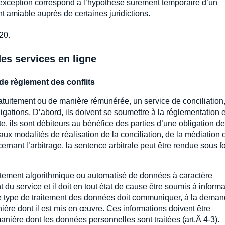
e exception correspond à l’hypothèse sûrement temporaire d’un
 amiable auprès de certaines juridictions.
20.
es services en ligne
de règlement des conflits
tuitement ou de manière rémunérée, un service de conciliation
igations. D’abord, ils doivent se soumettre à la réglementation 
, ils sont débiteurs au bénéfice des parties d’une obligation de
e aux modalités de réalisation de la conciliation, de la médiation
ncernant l’arbitrage, la sentence arbitrale peut être rendue sous 
traitement algorithmique ou automatisé de données à caractère
du service et il doit en tout état de cause être soumis à informa
e type de traitement des données doit communiquer, à la dema
anière dont il est mis en œuvre. Ces informations doivent être
manière dont les données personnelles sont traitées (art.Â 4-3).