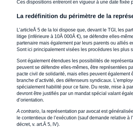
Ces dispositions entreront en vigueur à une date fixée pa
La redéfinition du périmètre de la représ
L’articleÂ 5 de la loi dispose que, devant le TGI, les p
litige (inférieure à 10Â 000Â €), se défendre elles-même
partenaire mais également par leurs parents ou alliés en
Sont ici principalement visées les procédures les plus sim
Sont également étendues les possibilités de représent
peuvent se défendre elles-mêmes, être représentées par 
pacte civil de solidarité, mais elles peuvent égalemen
branche d’activité, des défenseurs syndicaux. L’emplo
spécialement habilité pour ce faire. Du reste, mise à par
devront être justifiés par un mandat spécial valant égal
d’orientation.
A contrario
, la représentation par avocat est généralisé
le contentieux de l’exécution (sauf demande relative à
décret, v. art.Â 5, IV).