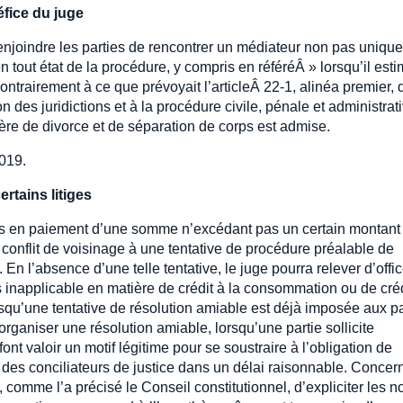
éfice du juge
 à enjoindre les parties de rencontrer un médiateur non pas uniq
 tout état de la procédure, y compris en référéÂ » lorsqu’il est
ontrairement à ce que prévoyait l’articleÂ 22-1, alinéa premier, 
n des juridictions et à la procédure civile, pénale et administrat
tière de divorce et de séparation de corps est admise.
019.
ertains litiges
ndes en paiement d’une somme n’excédant pas un certain montant
n conflit de voisinage à une tentative de procédure préalable de
 En l’absence d’une telle tentative, le juge pourra relever d’offi
ois inapplicable en matière de crédit à la consommation ou de cré
orsqu’une tentative de résolution amiable est déjà imposée aux pa
organiser une résolution amiable, lorsqu’une partie sollicite
ont valoir un motif légitime pour se soustraire à l’obligation de
é des conciliateurs de justice dans un délai raisonnable. Concer
 comme l’a précisé le Conseil constitutionnel, d’expliciter les n