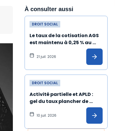
À consulter aussi
DROIT SOCIAL
Le taux de la cotisation AGS 
est maintenu à 0,25 % au 
1er juillet 2026
21 juil. 2026
DROIT SOCIAL
Activité partielle et APLD : 
gel du taux plancher de 
l’allocation versée à 
l'employeur
10 juil. 2026