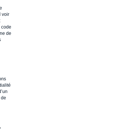
e
 voir
t
u code
gne de
s
ons
ialité
d’un
 de
r