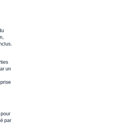
du
n,
nclus.
ties
par un
prise
 pour
xé par