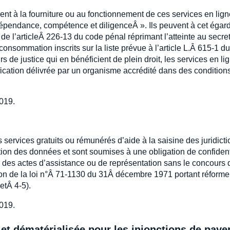
nt à la fourniture ou au fonctionnement de ces services en lign
dépendance, compétence et diligenceÂ ». Ils peuvent à cet égard
de l’articleÂ 226-13 du code pénal réprimant l’atteinte au secre
onsommation inscrits sur la liste prévue à l’article L.Â 615-1 d
de justice qui en bénéficient de plein droit, les services en li
ification délivrée par un organisme accrédité dans des condition
019.
ervices gratuits ou rémunérés d’aide à la saisine des juridicti
ction des données et sont soumises à une obligation de confident
er des actes d’assistance ou de représentation sans le concours 
tion de la loi n°Â 71-1130 du 31Â décembre 1971 portant réforme
 etÂ 4-5).
019.
 et dématérialisée pour les injonctions de paye