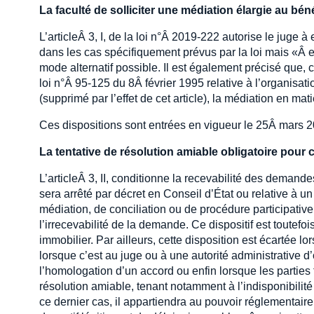
La faculté de solliciter une médiation élargie au bén
L’articleÂ 3, I, de la loi n°Â 2019-222 autorise le juge
dans les cas spécifiquement prévus par la loi mais «Â en
mode alternatif possible. Il est également précisé que, c
loi n°Â 95-125 du 8Â février 1995 relative à l’organisatio
(supprimé par l’effet de cet article), la médiation en ma
Ces dispositions sont entrées en vigueur le 25Â mars 2
La tentative de résolution amiable obligatoire pour c
L’articleÂ 3, II, conditionne la recevabilité des dema
sera arrêté par décret en Conseil d’État ou relative à u
médiation, de conciliation ou de procédure participative.
l’irrecevabilité de la demande. Ce dispositif est toutef
immobilier. Par ailleurs, cette disposition est écartée l
lorsque c’est au juge ou à une autorité administrative d’
l’homologation d’un accord ou enfin lorsque les parties f
résolution amiable, tenant notamment à l’indisponibilit
ce dernier cas, il appartiendra au pouvoir réglementaire,