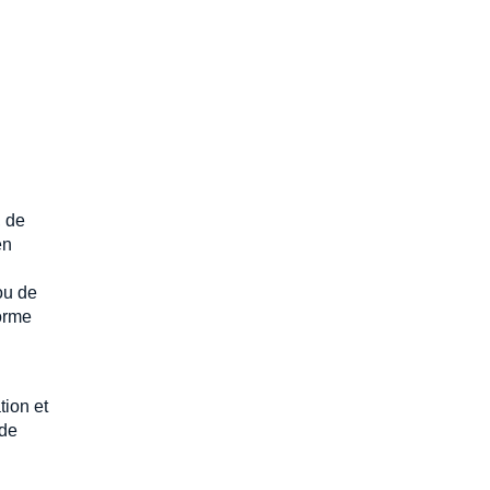
, de
en
 ou de
forme
tion et
nde