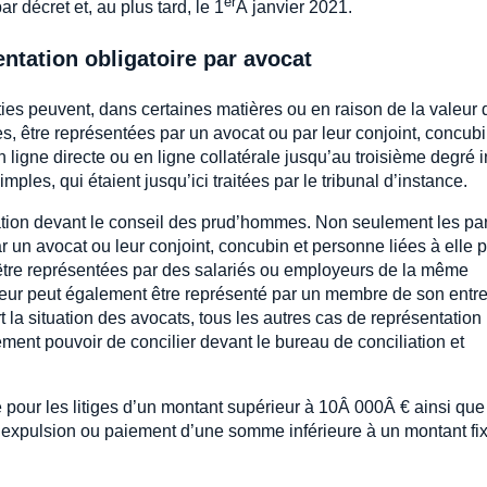
er
r décret et, au plus tard, le 1
Â janvier 2021.
entation obligatoire par avocat
arties peuvent, dans certaines matières ou en raison de la valeur 
s, être représentées par un avocat ou par leur conjoint, concubi
 ligne directe ou en ligne collatérale jusqu’au troisième degré i
ples, qui étaient jusqu’ici traitées par le tribunal d’instance.
ation devant le conseil des prud’hommes. Non seulement les par
un avocat ou leur conjoint, concubin et personne liées à elle 
t être représentées par des salariés ou employeurs de la même
yeur peut également être représenté par un membre de son entre
t la situation des avocats, tous les autres cas de représentation
ement pouvoir de concilier devant le bureau de conciliation et
e pour les litiges d’un montant supérieur à 10Â 000Â € ainsi que
 l’expulsion ou paiement d’une somme inférieure à un montant fi