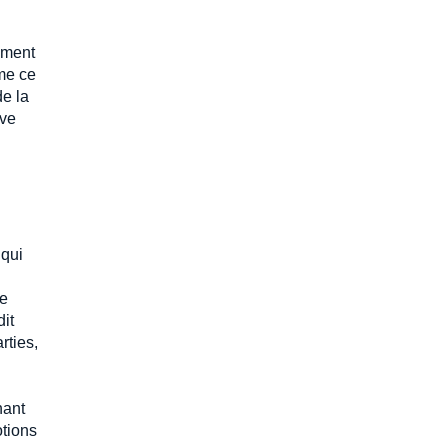
uement
ime ce
de la
ive
 qui
ce
dit
rties,
nant
otions