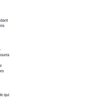
édant
ris
e
pourra
e
ors
le qui