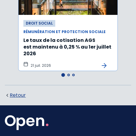
DROIT SOCIAL
DROI
RÉMUNÉRATION ET PROTECTION SOCIALE
RÉMUN
Le taux de la cotisation AGS
Activ
est maintenu à 0,25 % au 1er juillet
taux 
2026
vers
21 juil. 2026
10 
Retour