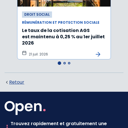
DROIT SOCIAL
DROI
RÉMUNÉRATION ET PROTECTION SOCIALE
RÉMUN
Le taux de la cotisation AGS
Activ
est maintenu à 0,25 % au 1er juillet
taux 
2026
vers
21 juil. 2026
10 
Retour
Trouvez rapidement et gratuitement une