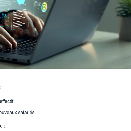
 :
ffectif ;
ouveaux salariés.
e :