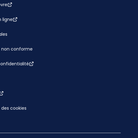
bvre
 ligne
ales
 : non conforme
confidentialité
 des cookies