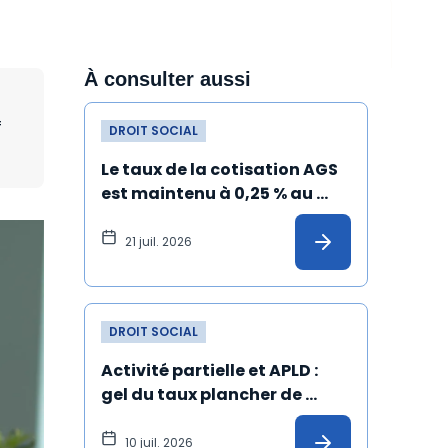
À consulter aussi
f
DROIT SOCIAL
Le taux de la cotisation AGS 
est maintenu à 0,25 % au 
1er juillet 2026
21 juil. 2026
DROIT SOCIAL
Activité partielle et APLD : 
gel du taux plancher de 
l’allocation versée à 
l'employeur
10 juil. 2026