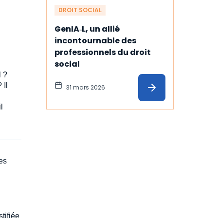
DROIT SOCIAL
.
GenIA‑L, un allié 
incontournable des 
professionnels du droit 
social
l ?
 Il
31 mars 2026
l
des
tifiée