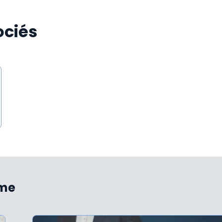
ociés
ème