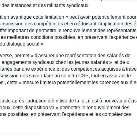
 des instances et des militants syndicaux.
it en avant que cette limitation « peut avoir potentiellement pour 
a transmission des compétences et en réduisant l'implication des é
n effet important de permettre le renouvellement des représentants
es meilleures conditions possibles, en préservant l'expérience e
du dialogue social ».
'inverse, permet « d'assurer une représentation des salariés de
s engagements syndicaux chez les jeunes salariés » et de «
alariés par une expérience et des compétences acquises à trave
smission des savoir-faire au sein du CSE, tout en assurant le
, cette « mesure limitera potentiellement les carences aux éle
ste après l'adoption définitive de la loi, il est à nouveau préci
écieux, cette disposition va « permettre le renouvellement des
ons possibles, en préservant l'expérience et les compétences