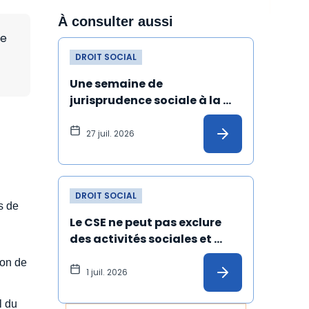
À consulter aussi
ue
DROIT SOCIAL
Une semaine de 
jurisprudence sociale à la 
Cour de cassation
27 juil. 2026
DROIT SOCIAL
s de
Le CSE ne peut pas exclure 
des activités sociales et 
culturelles les salariés 
ion de
absents depuis un certain 
1 juil. 2026
temps
el du