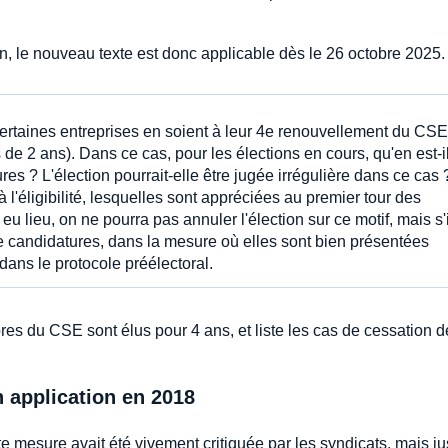
on, le nouveau texte est donc applicable dès le 26 octobre 2025
e certaines entreprises en soient à leur 4e renouvellement du CSE
 2 ans). Dans ce cas, pour les élections en cours, qu'en est-i
es ? L'élection pourrait-elle être jugée irrégulière dans ce cas ?
à l'éligibilité, lesquelles sont appréciées au premier tour des
 eu lieu, on ne pourra pas annuler l'élection sur ce motif, mais s'i
4e candidatures, dans la mesure où elles sont bien présentées
dans le protocole préélectoral.
es du CSE sont élus pour 4 ans, et liste les cas de cessation 
 application en 2018
e mesure avait été vivement critiquée par les syndicats, mais jus