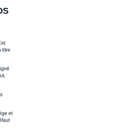
 DS
Cet
titre
signé
ut,
as
ège et
éfaut