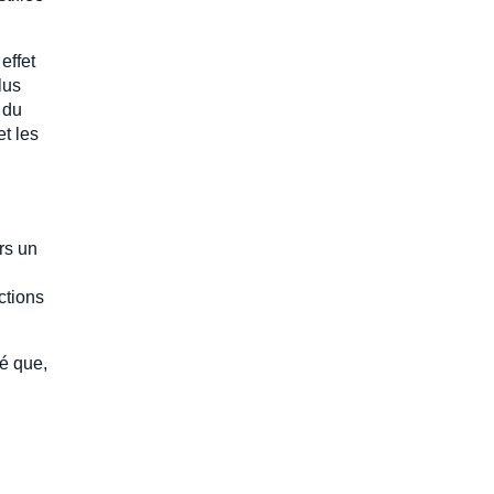
effet
lus
 du
t les
rs un
ctions
sé que,