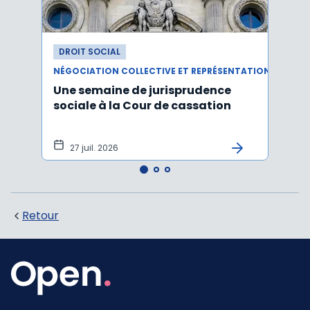
DROIT SOCIAL
DROI
NÉGOCIATION COLLECTIVE ET REPRÉSENTATION DU PERSONNEL
Une semaine de jurisprudence
Le CS
sociale à la Cour de cassation
activ
sala
tem
27 juil. 2026
1 j
Retour