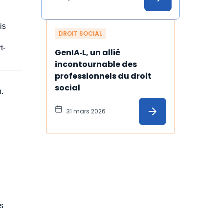
is
DROIT SOCIAL
t-
GenIA‑L, un allié 
incontournable des 
professionnels du droit 
social
.
31 mars 2026
s