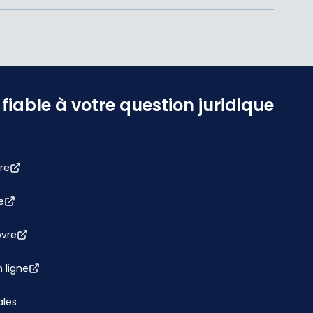
iable à votre question juridique
re
e
bvre
 ligne
ales