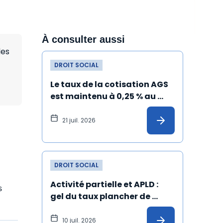
À consulter aussi
les
DROIT SOCIAL
Le taux de la cotisation AGS 
est maintenu à 0,25 % au 
1er juillet 2026
21 juil. 2026
DROIT SOCIAL
Activité partielle et APLD : 
es
gel du taux plancher de 
l’allocation versée à 
l'employeur
10 juil. 2026