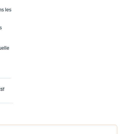
ns les
s
uelle
tif