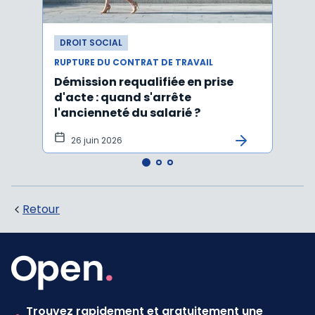
DROIT SOCIAL
DROI
RUPTURE DU CONTRAT DE TRAVAIL
RUPTU
Démission requalifiée en prise
Délai
d'acte : quand s'arrête
en c
l'ancienneté du salarié ?
fond
illus
26 juin 2026
21
Retour
Trouvez rapidement et gratuitement une