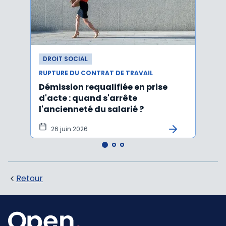
DROIT SOCIAL
DROI
RUPTURE DU CONTRAT DE TRAVAIL
RUPTU
Démission requalifiée en prise
Délai
d'acte : quand s'arrête
en c
l'ancienneté du salarié ?
fond
illus
26 juin 2026
21
Retour