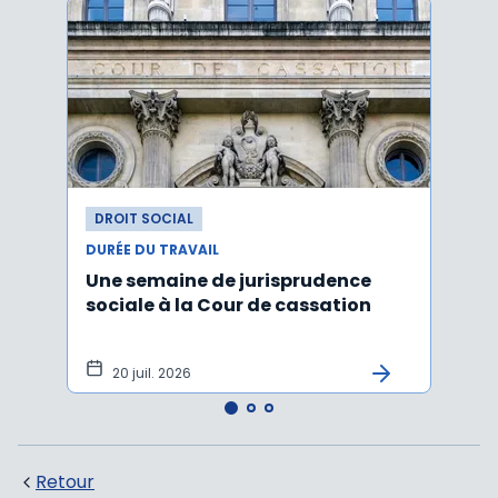
DROIT SOCIAL
DROI
DURÉE DU TRAVAIL
DURÉE
Une semaine de jurisprudence
Forfa
sociale à la Cour de cassation
repos
20 juil. 2026
12 
Retour