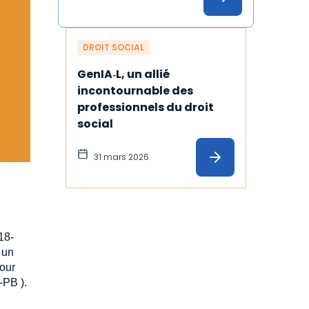
illustration
DROIT SOCIAL
GenIA‑L, un allié 
incontournable des 
professionnels du droit 
social
31 mars 2026
18-
 un
pour
-PB ).