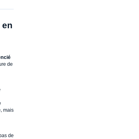
 en
encié
ture de
e
e
e, mais
 pas de