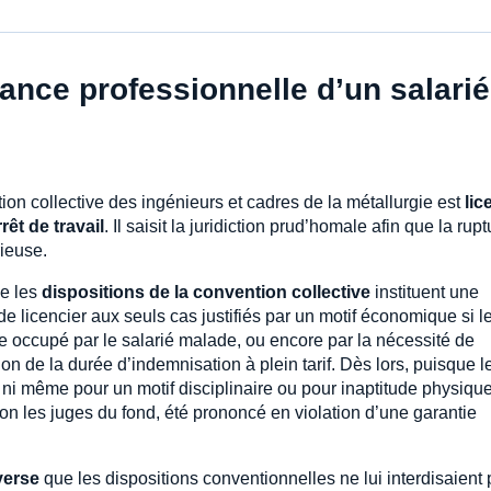
sance professionnelle d’un salarié
on collective des ingénieurs et cadres de la métallurgie est
lic
rrêt de travail
. Il saisit la juridiction prud’homale afin que la rup
rieuse.
ue les
dispositions de la convention collective
instituent une
de licencier aux seuls cas justifiés par un motif économique si l
te occupé par le salarié malade, ou encore par la nécessité de
n de la durée d’indemnisation à plein tarif. Dès lors, puisque l
s, ni même pour un motif disciplinaire ou pour inaptitude physiqu
lon les juges du fond, été prononcé en violation d’une garantie
nverse
que les dispositions conventionnelles ne lui interdisaient