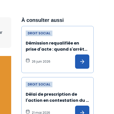
À consulter aussi
ar
DROIT SOCIAL
Démission requalifiée en 
prise d'acte : quand s'arrête 
l'ancienneté du salarié ?
26 juin 2026
DROIT SOCIAL
Délai de prescription de 
l'action en contestation du 
licenciement fondée sur un 
harcèlement moral : 
21 mai 2026