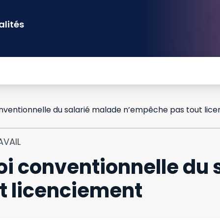
alités
AVAIL
oi conventionnelle du 
t licenciement