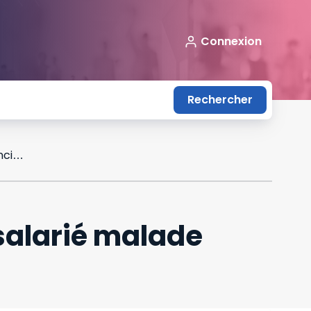
Connexion
Rechercher
La garantie d’emploi conventionnelle du salarié malade n’empêche pas tout licenciement
salarié malade