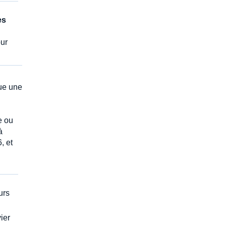
es
ur
ue une
e ou
à
, et
urs
ier