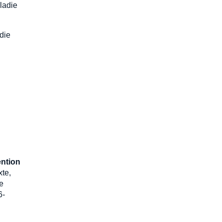
ladie
adie
ntion
xte,
de
6-