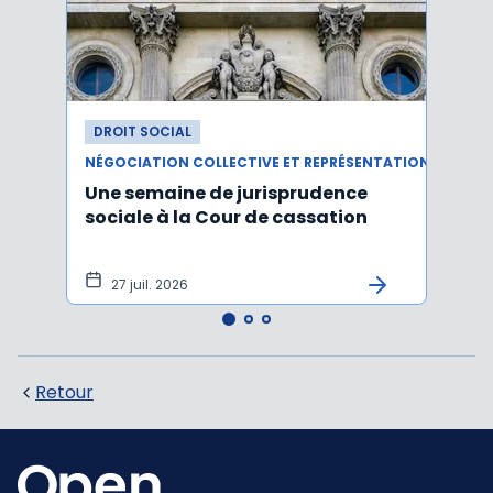
DROIT SOCIAL
DROI
NÉGOCIATION COLLECTIVE ET REPRÉSENTATION DU PERSONNEL
RÉMUN
Une semaine de jurisprudence
Le ta
sociale à la Cour de cassation
est m
2026
27 juil. 2026
21 
Retour