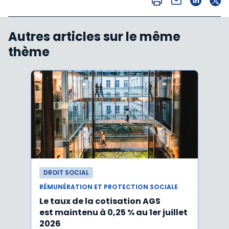
Autres articles sur le même
thème
DROIT SOCIAL
DROI
RÉMUNÉRATION ET PROTECTION SOCIALE
RÉMUN
Le taux de la cotisation AGS
Activ
est maintenu à 0,25 % au 1er juillet
taux 
2026
vers