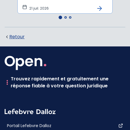
21 juil. 2026
10 
Retour
Trouvez rapidement et gratuitement une
réponse fiable à votre question juridique
Portail Lefebvre Dalloz