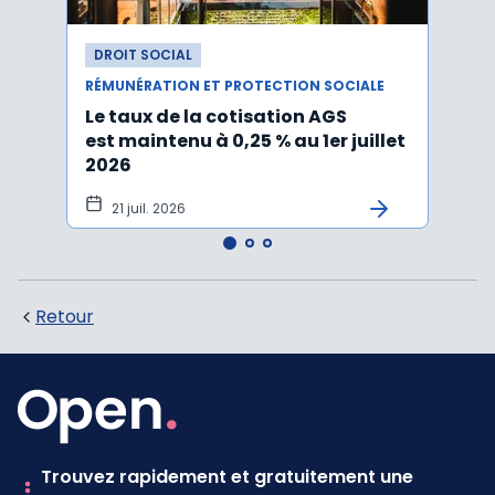
DROIT SOCIAL
DROI
RÉMUNÉRATION ET PROTECTION SOCIALE
RÉMUN
Le taux de la cotisation AGS
Activ
est maintenu à 0,25 % au 1er juillet
taux 
2026
vers
21 juil. 2026
10 
Retour
Trouvez rapidement et gratuitement une