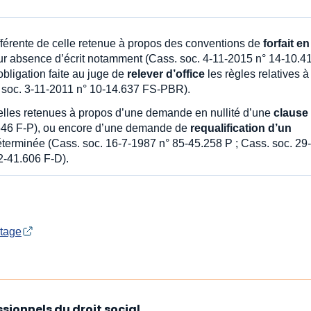
fférente de celle retenue à propos des conventions de
forfait en
ur absence d’écrit notamment (Cass. soc. 4-11-2015 n° 14-10.4
obligation faite au juge de
relever d’office
les règles relatives à
. soc. 3-11-2011 n° 10-14.637 FS-PBR).
elles retenues à propos d’une demande en nullité d’une
clause
646 F-P), ou encore d’une demande de
requalification d’un
éterminée (Cass. soc. 16-7-1987 n° 85-45.258 P ; Cass. soc. 29-
2-41.606 F-D).
rtage
ssionnels du droit social