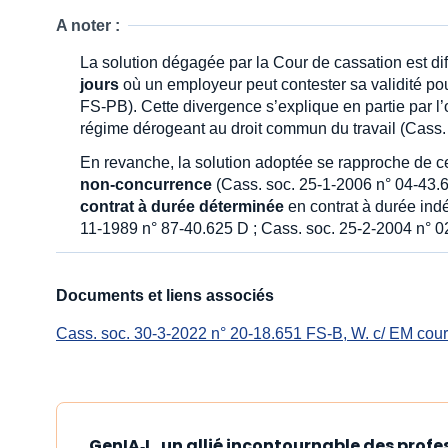
A noter :
La solution dégagée par la Cour de cassation est di
jours
où un employeur peut contester sa validité po
FS-PB). Cette divergence s’explique en partie par l’
régime dérogeant au droit commun du travail (Cass
En revanche, la solution adoptée se rapproche de c
non-concurrence
(Cass. soc. 25-1-2006 n° 04-43.
contrat à durée déterminée
en contrat à durée ind
11-1989 n° 87-40.625 D ; Cass. soc. 25-2-2004 n° 0
Documents et liens associés
Cass. soc. 30-3-2022 n° 20-18.651 FS-B, W. c/ EM cou
GenIA‑L, un allié incontournable des profe