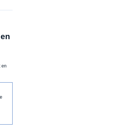
 en
t en
ue