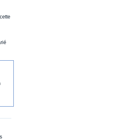
cette
rié
n
s