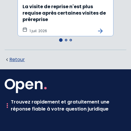
La visite de reprise n'est plus
Une 
requise après certaines visites de
socia
préreprise
1 juil. 2026
23 
Retour
Trouvez rapidement et gratuitement une
réponse fiable à votre question juridique