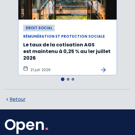
DROIT SOCIAL
DROI
RÉMUNÉRATION ET PROTECTION SOCIALE
RÉMUN
Le taux de la cotisation AGS
Activ
est maintenu à 0,25 % au 1er juillet
taux 
2026
vers
21 juil. 2026
10 
Retour