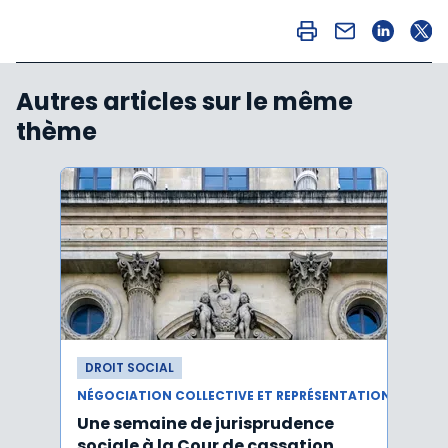
Autres articles sur le même
thème
DROIT SOCIAL
DROI
NÉGOCIATION COLLECTIVE ET REPRÉSENTATION DU PERSONNEL
Une semaine de jurisprudence
Le CS
sociale à la Cour de cassation
activ