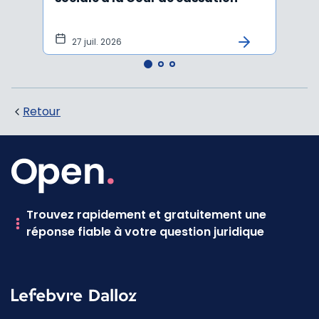
sala
tem
27 juil. 2026
1 j
Retour
Trouvez rapidement et gratuitement une
réponse fiable à votre question juridique