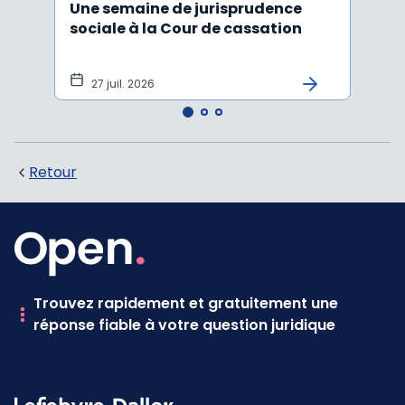
Une semaine de jurisprudence
Le CS
sociale à la Cour de cassation
activ
sala
tem
27 juil. 2026
1 j
Retour
Trouvez rapidement et gratuitement une
réponse fiable à votre question juridique