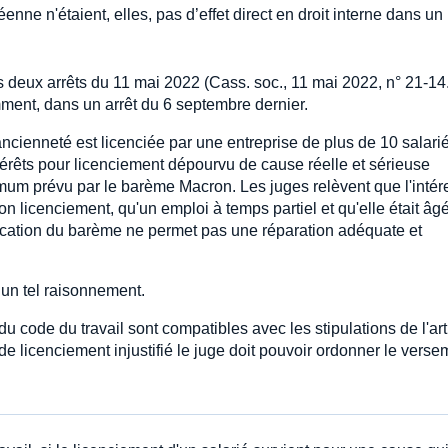
nne n'étaient, elles, pas d’effet direct en droit interne dans un l
s deux arrêts du 11 mai 2022 (Cass. soc., 11 mai 2022, n° 21-14
mment, dans un arrêt du 6 septembre dernier.
ancienneté est licenciée par une entreprise de plus de 10 salari
térêts pour licenciement dépourvu de cause réelle et sérieuse
imum prévu par le barème Macron. Les juges relèvent que l'inté
on licenciement, qu'un emploi à temps partiel et qu'elle était âg
plication du barème ne permet pas une réparation adéquate et
 un tel raisonnement.
 du code du travail sont compatibles avec les stipulations de l'art
de licenciement injustifié le juge doit pouvoir ordonner le verse