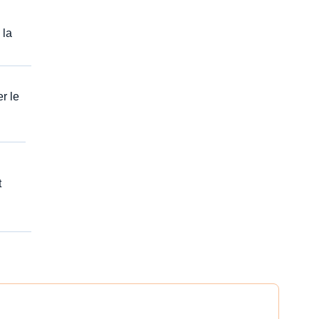
i
 la
r le
t