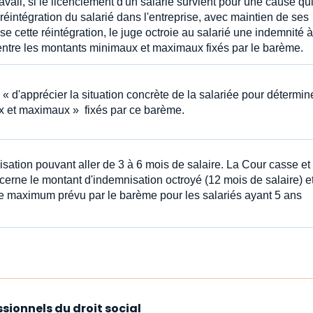
avail, si le licenciement d'un salarié survient pour une cause qu
 réintégration du salarié dans l'entreprise, avec maintien de ses
se cette réintégration, le juge octroie au salarié une indemnité à
 entre les montants minimaux et maximaux fixés par le barème.
 « d'apprécier la situation concrète de la salariée pour détermine
x et maximaux » fixés par ce barème.
sation pouvant aller de 3 à 6 mois de salaire. La Cour casse et
cerne le montant d'indemnisation octroyé (12 mois de salaire) e
 le maximum prévu par le barème pour les salariés ayant 5 ans
ssionnels du droit social