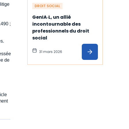
itige
DROIT SOCIAL
GenIA‑L, un allié 
incontournable des 
.490 ;
professionnels du droit 
social
és.
31 mars 2026
ressée
ée de
icle
ment