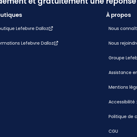
dement et gratuitement une réponse f
utiques
À propos
utique Lefebvre Dalloz
Nous connaît
ormations Lefebvre Dalloz
Nous rejoindr
Groupe Lefe
Assistance en
Mentions lég
Accessibilité
Politique de 
CGU