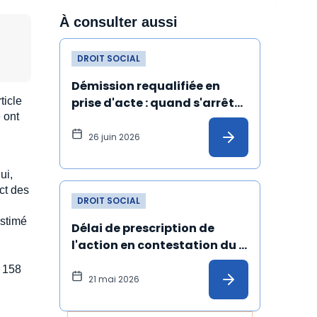
À consulter aussi
DROIT SOCIAL
Démission requalifiée en 
ticle
prise d'acte : quand s'arrête 
 ont
l'ancienneté du salarié ?
26 juin 2026
ui,
ct des
DROIT SOCIAL
estimé
Délai de prescription de 
l'action en contestation du 
licenciement fondée sur un 
n 158
harcèlement moral : 
21 mai 2026
illustration