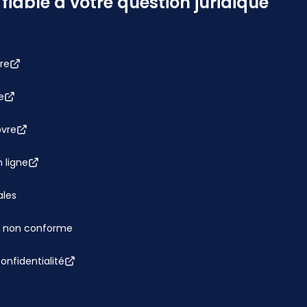
iable à votre question juridique
re
e
bvre
 ligne
ales
 : non conforme
confidentialité