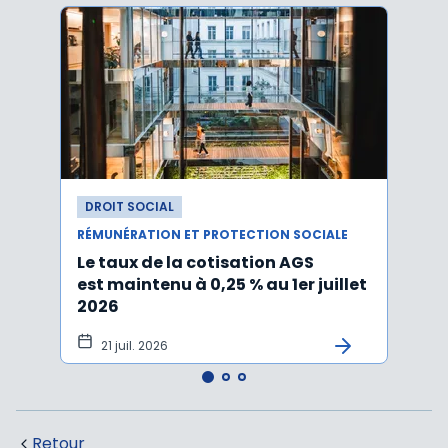
DROIT SOCIAL
DROI
RÉMUNÉRATION ET PROTECTION SOCIALE
RÉMUN
Le taux de la cotisation AGS
Activ
est maintenu à 0,25 % au 1er juillet
taux 
2026
vers
21 juil. 2026
10 
Retour