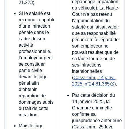
dépannage, réparation
21.223).
du véhicule). La Haute-
Si le salarié est
Cour n'a pas retenu
reconnu coupable
l'argumentation du
d’une infraction
salarié qui faisait valoir
pénale dans le
que sa responsabilité
cadre de son
pécuniaire à l'égard de
activité
son employeur ne
professionnelle,
pouvait résulter que de
l’employeur peut
sa faute lourde ou de
se constituer
ses infractions
partie civile
intentionnelles
devant le juge
(
Cass. crim., 14 janv. 
pénal afin
2025, n°24-81.365
).
d’obtenir
Par cette décision du
réparation de
14 janvier 2025, la
dommages subis
Chambre criminelle
du fait de cette
confirme sa
infraction.
jurisprudence antérieure
Mais le juge
(Cass. crim., 25 févr.