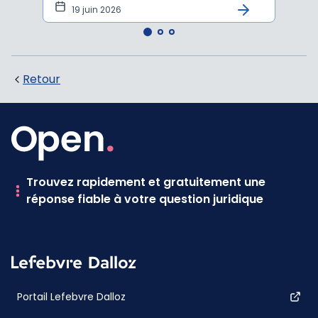
19 juin 2026
16 
Retour
Trouvez rapidement et gratuitement une
réponse fiable à votre question juridique
Portail Lefebvre Dalloz