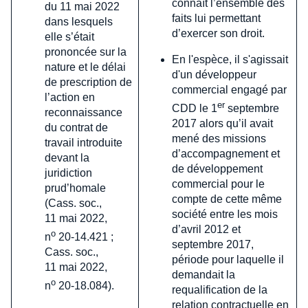
connaît l’ensemble des
du 11 mai 2022
faits lui permettant
dans lesquels
d’exercer son droit.
elle s’était
prononcée sur la
En l'espèce, il s'agissait
nature et le délai
d'un développeur
de prescription de
commercial engagé par
l’action en
er
CDD le 1
septembre
reconnaissance
2017 alors qu’il avait
du contrat de
mené des missions
travail introduite
d’accompagnement et
devant la
de développement
juridiction
commercial pour le
prud’homale
compte de cette même
(Cass. soc.,
société entre les mois
11 mai 2022,
d’avril 2012 et
o
n
20-14.421 ;
septembre 2017,
Cass. soc.,
période pour laquelle il
11 mai 2022,
demandait la
o
n
20-18.084).
requalification de la
relation contractuelle en