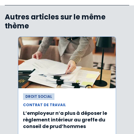
Autres articles sur le même
thème
DROIT SOCIAL
DROI
CONTRAT DE TRAVAIL
CONTR
L’employeur n’a plus à déposer le
Les e
règlement intérieur au greffe du
justi
conseil de prud’hommes
harc