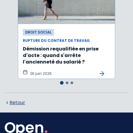
DROIT SOCIAL
DROI
RUPTURE DU CONTRAT DE TRAVAIL
RUPTU
Démission requalifiée en prise
Délai
d'acte : quand s'arrête
en c
l'ancienneté du salarié ?
fond
illus
26 juin 2026
21
Retour