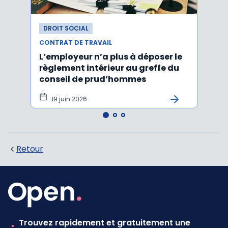
DROIT SOCIAL
DROI
CONTRAT DE TRAVAIL
CONTR
L’employeur n’a plus à déposer le
Les e
règlement intérieur au greffe du
justi
conseil de prud’hommes
harc
19 juin 2026
16 
Retour
Trouvez rapidement et gratuitement une